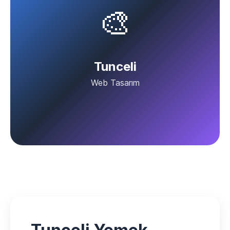
🎨
Tunceli
Web Tasarım