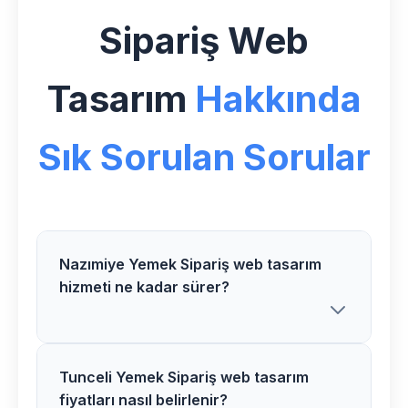
Sipariş Web
Tasarım
Hakkında
Sık Sorulan Sorular
Nazımiye Yemek Sipariş web tasarım
hizmeti ne kadar sürer?
Tunceli Yemek Sipariş web tasarım
Göksoy Medya olarak Nazımiye
fiyatları nasıl belirlenir?
bölgesindeki Yemek Sipariş web