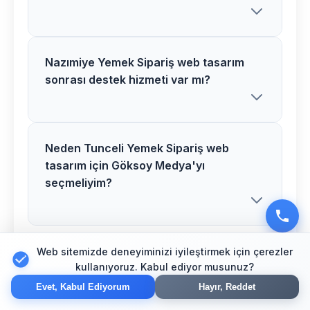
tasarım projelerimizi genellikle 2-4 hafta
içerisinde tamamlıyoruz. Proje
kapsamına göre süre değişiklik
Nazımiye Yemek Sipariş web tasarım
Tunceli bölgesindeki Yemek Sipariş web
sonrası destek hizmeti var mı?
gösterebilir.
tasarım fiyatlarımız proje kapsamı,
özellikler ve ihtiyaçlarınıza göre
belirlenir. Ücretsiz görüşme için bizimle
iletişime geçebilirsiniz.
Neden Tunceli Yemek Sipariş web
Evet, Nazımiye bölgesindeki tüm
tasarım için Göksoy Medya'yı
müşterilerimize Yemek Sipariş web
seçmeliyim?
tasarım sonrası 1 yıl ücretsiz teknik
destek ve bakım hizmeti sunuyoruz.
Web sitemizde deneyiminizi iyileştirmek için çerezler
Tunceli bölgesinde Yemek Sipariş
kullanıyoruz. Kabul ediyor musunuz?
sektörü için özel deneyimimiz,
Tunceli için
Diğer
Evet, Kabul Ediyorum
Hayır, Reddet
profesyonel ekibimiz ve müşteri