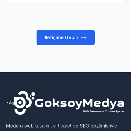
İletişime Geçin
Modern web tasarım, e-ticaret ve SEO çözümleriyle