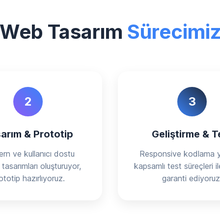
Web Tasarım
Sürecimi
2
3
arım & Prototip
Geliştirme & T
rn ve kullanıcı dostu
Responsive kodlama y
tasarımları oluşturuyor,
kapsamlı test süreçleri il
ototip hazırlıyoruz.
garanti ediyoruz