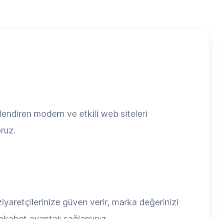
lendiren modern ve etkili web siteleri
ruz.
iyaretçilerinize güven verir, marka değerinizi
rekabet avantajı sağlarsınız.