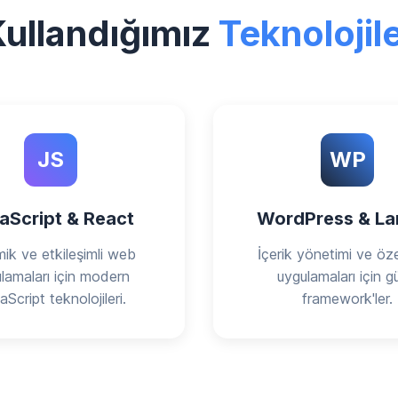
ullandığımız
Teknolojil
JS
WP
aScript & React
WordPress & La
ik ve etkileşimli web
İçerik yönetimi ve öz
lamaları için modern
uygulamaları için g
Script teknolojileri.
framework'ler.