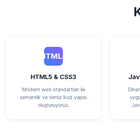
K
HTML5
HTML5 & CSS3
Jav
Modern web standartları ile
Dinam
semantik ve temiz kod yapısı
uygu
oluşturuyoruz.
Java