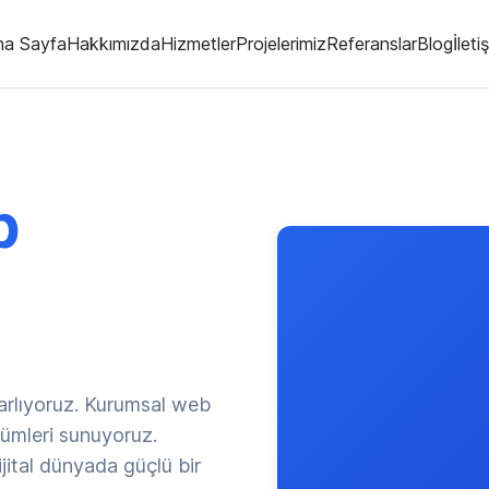
na Sayfa
Hakkımızda
Hizmetler
Projelerimiz
Referanslar
Blog
İleti
b
arlıyoruz. Kurumsal web
zümleri sunuyoruz.
jital dünyada güçlü bir