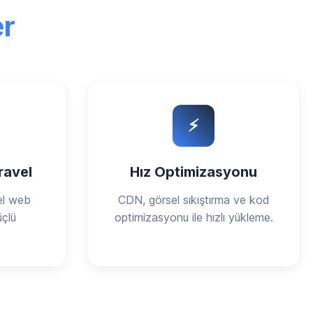
er
⚡
ravel
Hız Optimizasyonu
el web
CDN, görsel sıkıştırma ve kod
üçlü
optimizasyonu ile hızlı yükleme.