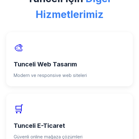
indirimler, taksitli ödeme seçenekleri ve
Hizmetlerimiz
proje bazlı ödeme planları mevcuttur.
🎨
Tunceli Web Tasarım
Modern ve responsive web siteleri
🛒
Tunceli E-Ticaret
Güvenli online mağaza çözümleri