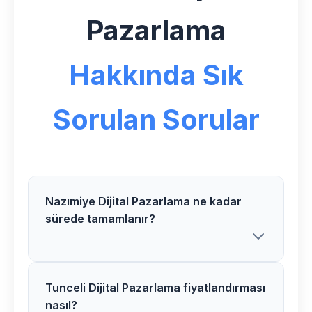
Pazarlama
Hakkında Sık
Sorulan Sorular
Nazımiye Dijital Pazarlama ne kadar
sürede tamamlanır?
Tunceli Dijital Pazarlama fiyatlandırması
Nazımiye bölgesindeki Dijital Pazarlama
nasıl?
projelerimiz genellikle 2-5 hafta