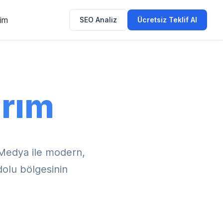
şim
SEO Analiz
Ücretsiz Teklif Al
rım
Medya ile modern,
dolu bölgesinin