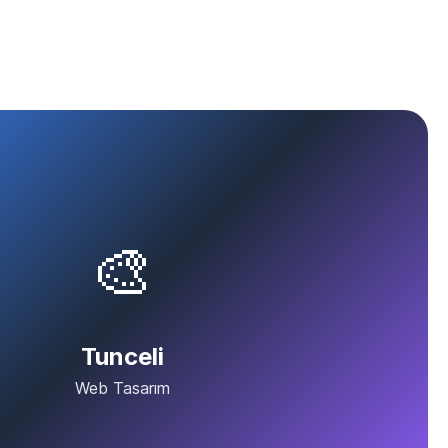
🎨
Tunceli
Web Tasarım