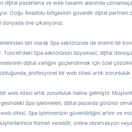
çin dijital pazarlama ve web tasarım alanında uzmanla
or. Doğu Anadolu bölgesinin güvenilir dijital partneri 
tal dünyada öne çıkarıyoruz.
rlerinden biri olarak Spa sektöründe de önemli bir konu
. Tunceli'deki Spa sektörünün büyümesi, dijital dönüş
elerinin dijital varlığını güçlendirmek için özel çözüm
duğunda, profesyonel bir web sitesi artık zorunluluk h
ir web sitesi artık zorunluluk haline gelmiştir. Müşteril
gesindeki Spa işletmeleri, dijital pazarda görünür olma
eb sitesi, Spa işletmenizin güvenilirliğini artırır ve mü
şterilerinize hizmet verebilir, online rezervasyon veya i