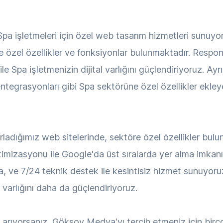
a işletmeleri için özel web tasarım hizmetleri sunuyo
re özel özellikler ve fonksiyonlar bulunmaktadır. Respo
le Spa işletmenizin dijital varlığını güçlendiriyoruz. Ayr
entegrasyonları gibi Spa sektörüne özel özellikler ekley
arladığımız web sitelerinde, sektöre özel özellikler bul
ptimizasyonu ile Google'da üst sıralarda yer alma imkanı, 
a, ve 7/24 teknik destek ile kesintisiz hizmet sunuyoru
al varlığını daha da güçlendiriyoruz.
i arıyorsanız, Göksoy Medya'yı tercih etmeniz için bir