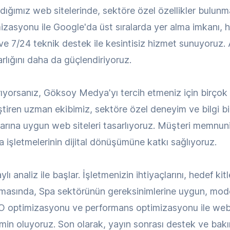
adığımız web sitelerinde, sektöre özel özellikler bulun
mizasyonu ile Google'da üst sıralarda yer alma imkanı, hı
 ve 7/24 teknik destek ile kesintisiz hizmet sunuyoruz.
 varlığını daha da güçlendiriyoruz.
rıyorsanız, Göksoy Medya'yı tercih etmeniz için birço
tiren uzman ekibimiz, sektöre özel deneyim ve bilgi bi
açlarına uygun web siteleri tasarlıyoruz. Müşteri memnun
a işletmelerinin dijital dönüşümüne katkı sağlıyoruz.
 analiz ile başlar. İşletmenizin ihtiyaçlarını, hedef kitl
sında, Spa sektörünün gereksinimlerine uygun, modern
O optimizasyonu ve performans optimizasyonu ile web s
in oluyoruz. Son olarak, yayın sonrası destek ve bakım