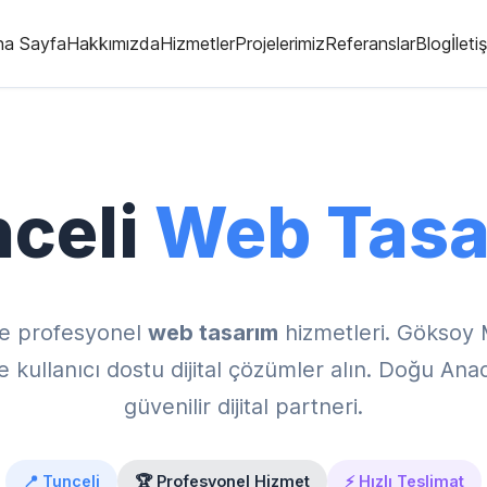
na Sayfa
Hakkımızda
Hizmetler
Projelerimiz
Referanslar
Blog
İleti
celi
Web Tasa
e profesyonel
web tasarım
hizmetleri. Göksoy 
kullanıcı dostu dijital çözümler alın. Doğu Ana
güvenilir dijital partneri.
📍 Tunceli
🏆 Profesyonel Hizmet
⚡ Hızlı Teslimat