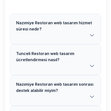
Nazımiye Restoran web tasarım hizmet
süresi nedir?
Tunceli Restoran web tasarım
Nazımiye bölgesindeki Restoran web
ücretlendirmesi nasıl?
tasarım projelerimiz ortalama 3-5 hafta
içerisinde tamamlanır. Karmaşık
projelerde süre uzayabilir.
Nazımiye Restoran web tasarım sonrası
Tunceli bölgesinde Restoran web
destek alabilir miyim?
tasarım ücretlerimiz proje özelliklerine
göre belirlenir. Detaylı analiz sonrası net
fiyat teklifi sunuyoruz.