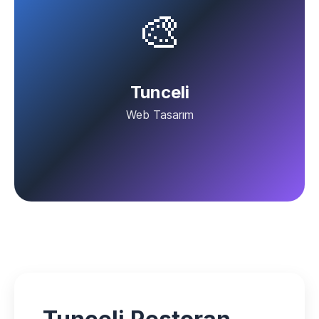
🎨
Tunceli
Web Tasarım