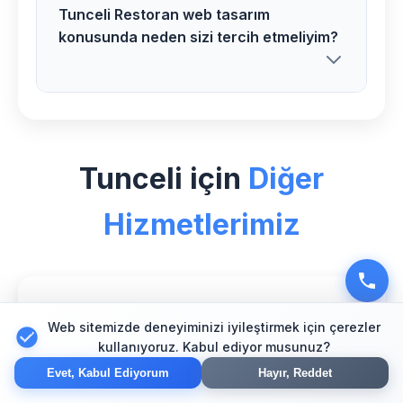
Tunceli Restoran web tasarım
Kesinlikle! Nazımiye bölgesindeki tüm
konusunda neden sizi tercih etmeliyim?
Restoran web tasarım müşterilerimize 1
yıl ücretsiz destek ve bakım hizmeti
veriyoruz.
Tunceli bölgesinde Restoran sektörü
için özel uzman ekibimiz, modern
Tunceli için
Diğer
teknolojiler ve kanıtlanmış başarı
hikayelerimizle fark yaratıyoruz.
Hizmetlerimiz
🛒
Web sitemizde deneyiminizi iyileştirmek için çerezler
kullanıyoruz. Kabul ediyor musunuz?
Tunceli E-Ticaret
Evet, Kabul Ediyorum
Hayır, Reddet
Güvenli online mağaza çözümleri