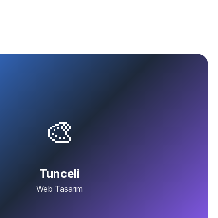
🎨
Tunceli
Web Tasarım