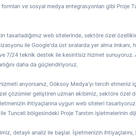
şim formları ve sosyal medya entegrasyonları gibi Proje 
çin tasarladığımız web sitelerinde, sektöre özel özelli
mizasyonu ile Google'da üst sıralarda yer alma imkanı, hı
 ve 7/24 teknik destek ile kesintisiz hizmet sunuyoruz.
 varlığını daha da güçlendiriyoruz.
 hizmeti arıyorsanız, Göksoy Medya'yı tercih etmeniz i
zel çözümler geliştiren uzman ekibimiz, sektöre özel de
şletmenizin ihtiyaçlarına uygun web siteleri tasarlıyor
ile Tunceli bölgesindeki Proje Tanıtım işletmelerinin d
z, detaylı analiz ile başlar. İşletmenizin ihtiyaçlarını, h