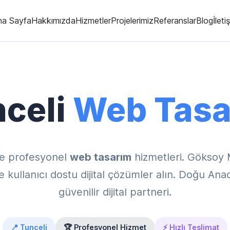
na Sayfa
Hakkımızda
Hizmetler
Projelerimiz
Referanslar
Blog
İleti
celi
Web Tasa
e profesyonel
web tasarım
hizmetleri. Göksoy 
kullanıcı dostu dijital çözümler alın. Doğu Ana
güvenilir dijital partneri.
📍 Tunceli
🏆 Profesyonel Hizmet
⚡ Hızlı Teslimat