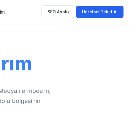
şim
SEO Analiz
Ücretsiz Teklif Al
rım
Medya ile modern,
dolu bölgesinin