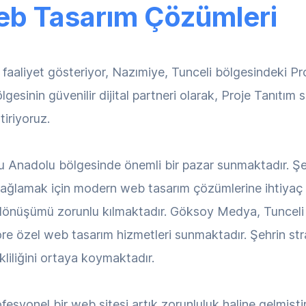
eb Tasarım Çözümleri
aaliyet gösteriyor, Nazımiye, Tunceli bölgesindeki Pro
esinin güvenilir dijital partneri olarak, Proje Tanıtı
tiriyoruz.
ğu Anadolu bölgesinde önemli bir pazar sunmaktadır. Şeh
ağlamak için modern web tasarım çözümlerine ihtiyaç d
l dönüşümü zorunlu kılmaktadır. Göksoy Medya, Tunceli 
re özel web tasarım hizmetleri sunmaktadır. Şehrin st
liliğini ortaya koymaktadır.
fesyonel bir web sitesi artık zorunluluk haline gelmiştir