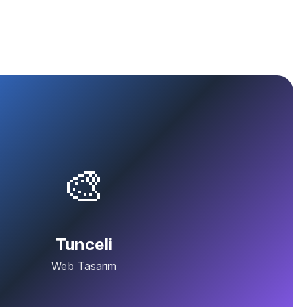
🎨
Tunceli
Web Tasarım