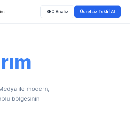
şim
SEO Analiz
Ücretsiz Teklif Al
rım
Medya ile modern,
dolu bölgesinin