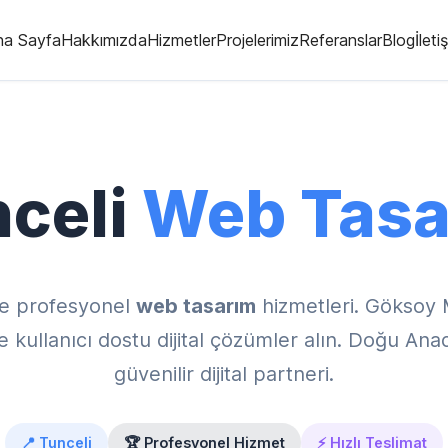
na Sayfa
Hakkımızda
Hizmetler
Projelerimiz
Referanslar
Blog
İleti
celi
Web Tasa
e profesyonel
web tasarım
hizmetleri. Göksoy 
kullanıcı dostu dijital çözümler alın. Doğu Ana
güvenilir dijital partneri.
📍 Tunceli
🏆 Profesyonel Hizmet
⚡ Hızlı Teslimat