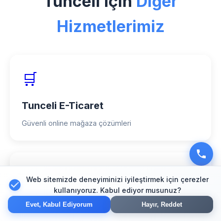
Tunceli için
Diğer
teknolojiler ve kanıtlanmış başarı
hikayelerimizle fark yaratıyoruz.
Hizmetlerimiz
🛒
Tunceli E-Ticaret
Güvenli online mağaza çözümleri
🔍
Web sitemizde deneyiminizi iyileştirmek için çerezler
kullanıyoruz. Kabul ediyor musunuz?
Tunceli SEO
Evet, Kabul Ediyorum
Hayır, Reddet
Arama motoru optimizasyonu