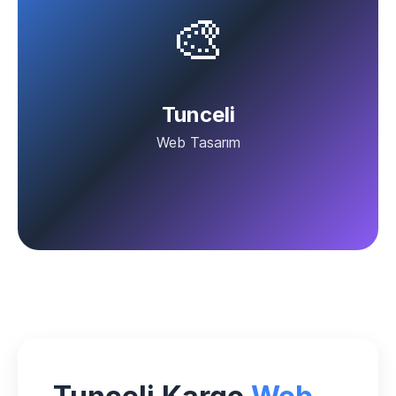
🎨
Tunceli
Web Tasarım