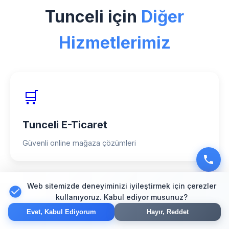
özel deneyimimiz, 150+ başarılı proje ve
Tunceli için
Diğer
%98 müşteri memnuniyeti oranımızla
hizmet veriyoruz.
Hizmetlerimiz
🛒
Tunceli E-Ticaret
Güvenli online mağaza çözümleri
Web sitemizde deneyiminizi iyileştirmek için çerezler
🔍
kullanıyoruz. Kabul ediyor musunuz?
Evet, Kabul Ediyorum
Hayır, Reddet
Tunceli SEO