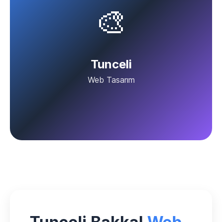
🎨
Tunceli
Web Tasarım