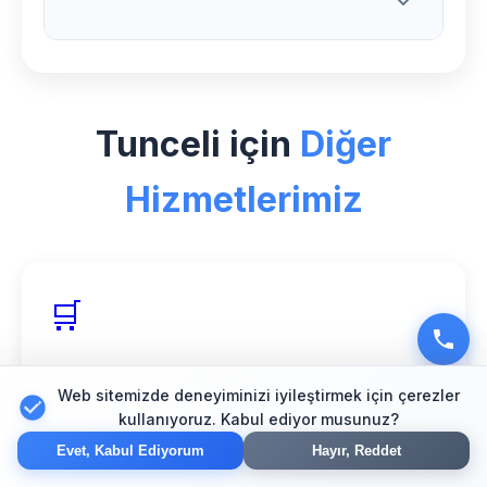
ücretsiz bakım ve teknik destek hizmeti
sunuyoruz.
Tunceli bölgesinde Tatil Paketi sektörü
için özel deneyimimiz, 150+ başarılı
Tunceli için
Diğer
proje ve %98 müşteri memnuniyeti
oranımızla hizmet veriyoruz.
Hizmetlerimiz
🛒
Tunceli E-Ticaret
Web sitemizde deneyiminizi iyileştirmek için çerezler
Güvenli online mağaza çözümleri
kullanıyoruz. Kabul ediyor musunuz?
Evet, Kabul Ediyorum
Hayır, Reddet