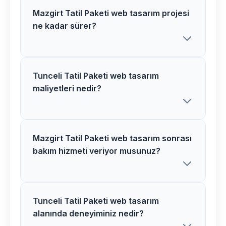
Mazgirt Tatil Paketi web tasarım projesi
ne kadar sürer?
Tunceli Tatil Paketi web tasarım
Mazgirt bölgesindeki Tatil Paketi web
maliyetleri nedir?
tasarım projelerimiz proje kapsamına
göre 2-6 hafta arasında tamamlanır.
Detaylı bilgi için ücretsiz danışmanlık
alabilirsiniz.
Mazgirt Tatil Paketi web tasarım sonrası
Tunceli bölgesinde Tatil Paketi web
bakım hizmeti veriyor musunuz?
tasarım maliyetleri proje detaylarına
göre değişir. Size özel teklif hazırlamak
için ücretsiz görüşme yapalım.
Tunceli Tatil Paketi web tasarım
Evet, Mazgirt bölgesindeki tüm Tatil
alanında deneyiminiz nedir?
Paketi web tasarım projelerimizde 1 yıl