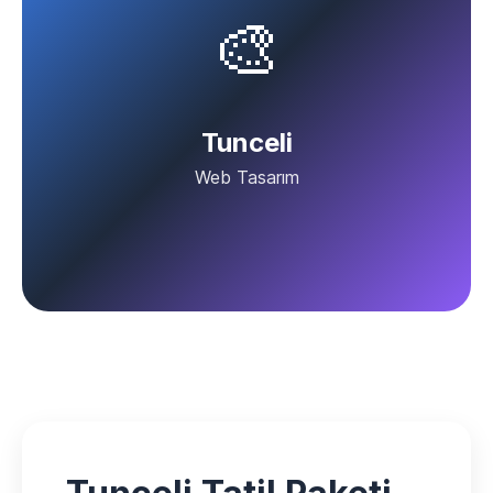
🎨
Tunceli
Web Tasarım