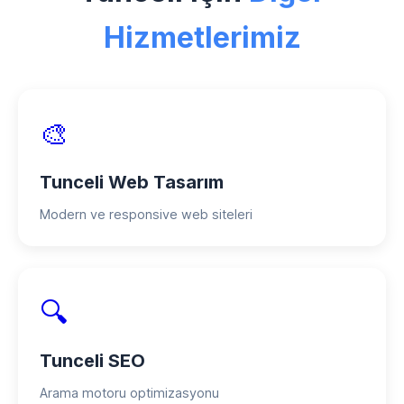
indirimler, taksitli ödeme seçenekleri ve
Hizmetlerimiz
proje bazlı ödeme planları mevcuttur.
🎨
Tunceli Web Tasarım
Modern ve responsive web siteleri
🔍
Tunceli SEO
Arama motoru optimizasyonu