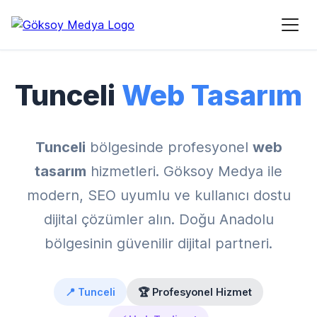
Ana Sayfa
›
Hizmet Bölgeleri
›
Tunceli Web Tasarım
Tunceli
Web Tasarım
Tunceli
bölgesinde profesyonel
web
tasarım
hizmetleri. Göksoy Medya ile
modern, SEO uyumlu ve kullanıcı dostu
dijital çözümler alın. Doğu Anadolu
bölgesinin güvenilir dijital partneri.
📍 Tunceli
🏆 Profesyonel Hizmet