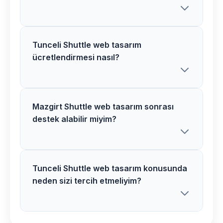
Tunceli Shuttle web tasarım
Mazgirt bölgesindeki Shuttle web
ücretlendirmesi nasıl?
tasarım projelerimiz ortalama 3-5 hafta
içerisinde tamamlanır. Karmaşık
projelerde süre uzayabilir.
Mazgirt Shuttle web tasarım sonrası
Tunceli bölgesinde Shuttle web tasarım
destek alabilir miyim?
ücretlerimiz proje özelliklerine göre
belirlenir. Detaylı analiz sonrası net fiyat
teklifi sunuyoruz.
Tunceli Shuttle web tasarım konusunda
Kesinlikle! Mazgirt bölgesindeki tüm
neden sizi tercih etmeliyim?
Shuttle web tasarım müşterilerimize 1 yıl
ücretsiz destek ve bakım hizmeti
veriyoruz.