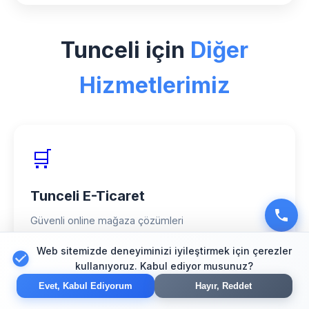
Tunceli bölgesinde Shuttle sektörü için
özel uzman ekibimiz, modern
Tunceli için
Diğer
teknolojiler ve kanıtlanmış başarı
hikayelerimizle fark yaratıyoruz.
Hizmetlerimiz
🛒
Tunceli E-Ticaret
Güvenli online mağaza çözümleri
Web sitemizde deneyiminizi iyileştirmek için çerezler
kullanıyoruz. Kabul ediyor musunuz?
Evet, Kabul Ediyorum
Hayır, Reddet
🔍