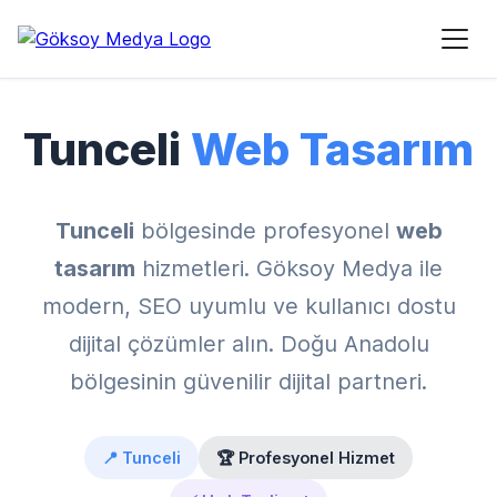
Ana Sayfa
›
Hizmet Bölgeleri
›
Tunceli Web Tasarım
Tunceli
Web Tasarım
Tunceli
bölgesinde profesyonel
web
tasarım
hizmetleri. Göksoy Medya ile
modern, SEO uyumlu ve kullanıcı dostu
dijital çözümler alın. Doğu Anadolu
bölgesinin güvenilir dijital partneri.
📍 Tunceli
🏆 Profesyonel Hizmet