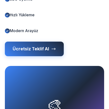
Hızlı Yükleme
Modern Arayüz
Ücretsiz Teklif Al
🎨