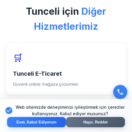
için özel deneyimimiz, 150+ başarılı
Tunceli için
Diğer
proje ve %98 müşteri memnuniyeti
oranımızla hizmet veriyoruz.
Hizmetlerimiz
🛒
Tunceli E-Ticaret
Güvenli online mağaza çözümleri
Web sitemizde deneyiminizi iyileştirmek için çerezler
🔍
kullanıyoruz. Kabul ediyor musunuz?
Evet, Kabul Ediyorum
Hayır, Reddet