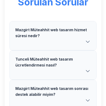
Sorulan Sorular
Mazgirt Müteahhit web tasarım hizmet
süresi nedir?
Tunceli Müteahhit web tasarım
Mazgirt bölgesindeki Müteahhit web
ücretlendirmesi nasıl?
tasarım projelerimiz ortalama 3-5 hafta
içerisinde tamamlanır. Karmaşık
projelerde süre uzayabilir.
Mazgirt Müteahhit web tasarım sonrası
Tunceli bölgesinde Müteahhit web
destek alabilir miyim?
tasarım ücretlerimiz proje özelliklerine
göre belirlenir. Detaylı analiz sonrası net