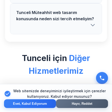
fiyat teklifi sunuyoruz.
Tunceli Müteahhit web tasarım
Kesinlikle! Mazgirt bölgesindeki tüm
konusunda neden sizi tercih etmeliyim?
Müteahhit web tasarım müşterilerimize 1
yıl ücretsiz destek ve bakım hizmeti
veriyoruz.
Tunceli bölgesinde Müteahhit sektörü
için özel uzman ekibimiz, modern
Tunceli için
Diğer
teknolojiler ve kanıtlanmış başarı
hikayelerimizle fark yaratıyoruz.
Hizmetlerimiz
Web sitemizde deneyiminizi iyileştirmek için çerezler
🛒
kullanıyoruz. Kabul ediyor musunuz?
Evet, Kabul Ediyorum
Hayır, Reddet
Tunceli E-Ticaret