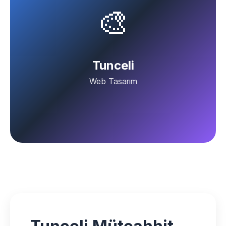
🎨
Tunceli
Web Tasarım