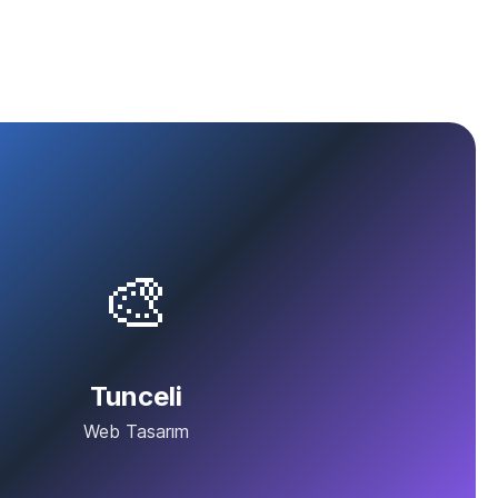
🎨
Tunceli
Web Tasarım