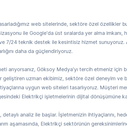
 tasarladığımız web sitelerinde, sektöre özel özellikler
mizasyonu ile Google'da üst sıralarda yer alma imkanı, hı
ve 7/24 teknik destek ile kesintisiz hizmet sunuyoruz. 
 varlığını daha da güçlendiriyoruz.
zmeti arıyorsanız, Göksoy Medya'yı tercih etmeniz için 
r geliştiren uzman ekibimiz, sektöre özel deneyim ve bi
 ihtiyaçlarına uygun web siteleri tasarlıyoruz. Müşteri 
gesindeki Elektrikçi işletmelerinin dijital dönüşümüne ka
etaylı analiz ile başlar. İşletmenizin ihtiyaçlarını, hedef
ım aşamasında, Elektrikçi sektörünün gereksinimlerine