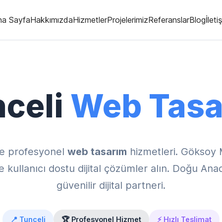
na Sayfa
Hakkımızda
Hizmetler
Projelerimiz
Referanslar
Blog
İleti
celi
Web Tasa
e profesyonel
web tasarım
hizmetleri. Göksoy 
kullanıcı dostu dijital çözümler alın. Doğu Ana
güvenilir dijital partneri.
📍 Tunceli
🏆 Profesyonel Hizmet
⚡ Hızlı Teslimat