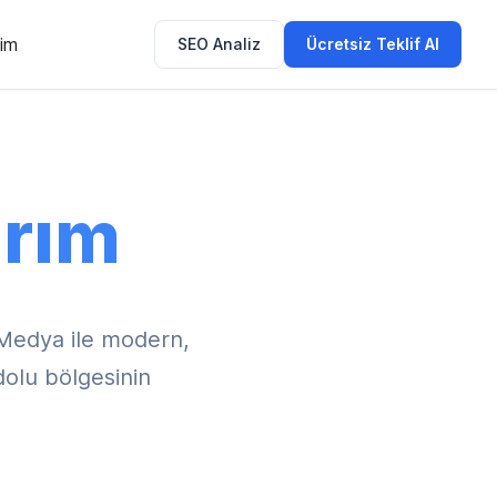
şim
SEO Analiz
Ücretsiz Teklif Al
rım
Medya ile modern,
dolu bölgesinin