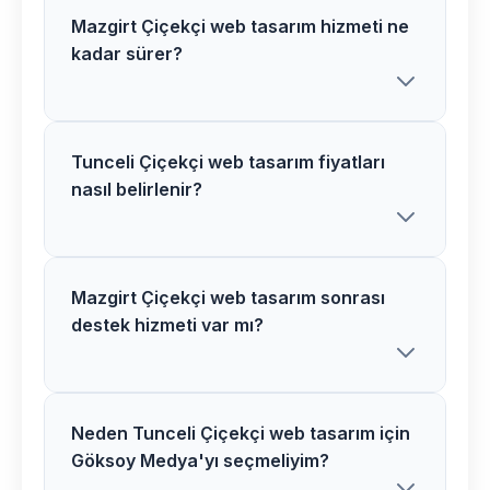
Mazgirt Çiçekçi web tasarım hizmeti ne
kadar sürer?
Tunceli Çiçekçi web tasarım fiyatları
Göksoy Medya olarak Mazgirt
nasıl belirlenir?
bölgesindeki Çiçekçi web tasarım
projelerimizi genellikle 2-4 hafta
içerisinde tamamlıyoruz. Proje
kapsamına göre süre değişiklik
Mazgirt Çiçekçi web tasarım sonrası
Tunceli bölgesindeki Çiçekçi web
destek hizmeti var mı?
gösterebilir.
tasarım fiyatlarımız proje kapsamı,
özellikler ve ihtiyaçlarınıza göre
belirlenir. Ücretsiz görüşme için bizimle
iletişime geçebilirsiniz.
Neden Tunceli Çiçekçi web tasarım için
Evet, Mazgirt bölgesindeki tüm
Göksoy Medya'yı seçmeliyim?
müşterilerimize Çiçekçi web tasarım