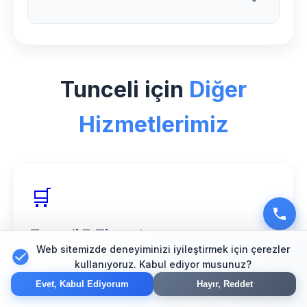
sonrası 1 yıl ücretsiz teknik destek ve
bakım hizmeti sunuyoruz.
Tunceli bölgesinde Çiçekçi sektörü için
özel deneyimimiz, profesyonel ekibimiz
Tunceli için
Diğer
ve müşteri memnuniyeti odaklı
yaklaşımımızla web tasarım alanında
Hizmetlerimiz
güvenilir bir partner olarak hizmet
veriyoruz.
🛒
Tunceli E-Ticaret
Web sitemizde deneyiminizi iyileştirmek için çerezler
Güvenli online mağaza çözümleri
kullanıyoruz. Kabul ediyor musunuz?
Evet, Kabul Ediyorum
Hayır, Reddet