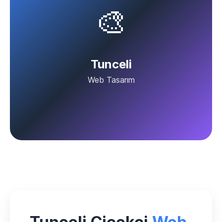
🎨
Tunceli
Web Tasarım