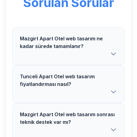
Sorulan Sorular
Mazgirt Apart Otel web tasarım ne
kadar sürede tamamlanır?
Tunceli Apart Otel web tasarım
Mazgirt bölgesindeki Apart Otel web
fiyatlandırması nasıl?
tasarım projelerimiz genellikle 2-5 hafta
arasında tamamlanır. Proje detaylarına
göre süre değişiklik gösterebilir.
Mazgirt Apart Otel web tasarım sonrası
Tunceli bölgesinde Apart Otel web
teknik destek var mı?
tasarım fiyatlarımız proje kapsamı ve
özelliklerine göre belirlenir. Ücretsiz