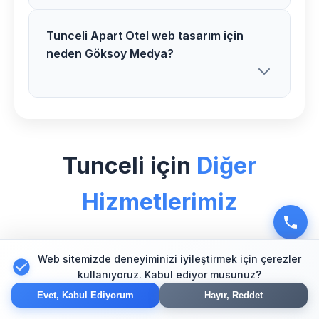
analiz sonrası net teklif sunuyoruz.
Tunceli Apart Otel web tasarım için
Evet, Mazgirt bölgesindeki tüm Apart
neden Göksoy Medya?
Otel web tasarım projelerimizde 1 yıl
ücretsiz teknik destek ve bakım hizmeti
sağlıyoruz.
Tunceli bölgesinde Apart Otel sektörü
için özel uzman ekibimiz, yenilikçi
Tunceli için
Diğer
çözümler ve müşteri odaklı
yaklaşımımızla güvenilir partner olarak
Hizmetlerimiz
hizmet veriyoruz.
Web sitemizde deneyiminizi iyileştirmek için çerezler
🛒
kullanıyoruz. Kabul ediyor musunuz?
Evet, Kabul Ediyorum
Hayır, Reddet
Tunceli E-Ticaret