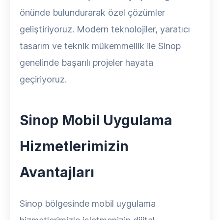
önünde bulundurarak özel çözümler
geliştiriyoruz. Modern teknolojiler, yaratıcı
tasarım ve teknik mükemmellik ile Sinop
genelinde başarılı projeler hayata
geçiriyoruz.
Sinop Mobil Uygulama
Hizmetlerimizin
Avantajları
Sinop bölgesinde mobil uygulama