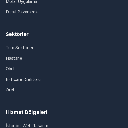
Mobil Uygulama
Dijital Pazarlama
Sektörler
Tüm Sektörler
Hastane
Okul
E-Ticaret Sektörü
Otel
Hizmet Bölgeleri
İstanbul Web Tasarım