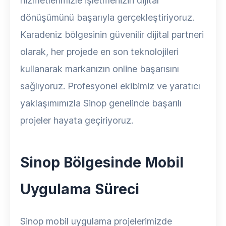
hizmetlerimizle işletmenizin dijital
dönüşümünü başarıyla gerçekleştiriyoruz.
Karadeniz bölgesinin güvenilir dijital partneri
olarak, her projede en son teknolojileri
kullanarak markanızın online başarısını
sağlıyoruz. Profesyonel ekibimiz ve yaratıcı
yaklaşımımızla Sinop genelinde başarılı
projeler hayata geçiriyoruz.
Sinop Bölgesinde Mobil
Uygulama Süreci
Sinop mobil uygulama projelerimizde