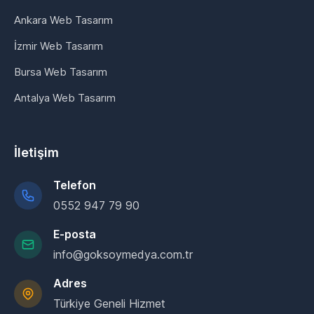
Ankara Web Tasarım
İzmir Web Tasarım
Bursa Web Tasarım
Antalya Web Tasarım
İletişim
Telefon
0552 947 79 90
E-posta
info@goksoymedya.com.tr
Adres
Türkiye Geneli Hizmet