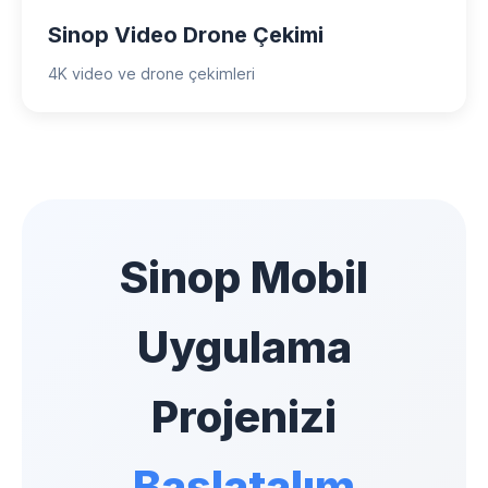
Sinop Video Drone Çekimi
4K video ve drone çekimleri
Sinop Mobil
Uygulama
Projenizi
Başlatalım