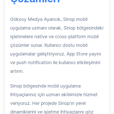
Göksoy Medya Ayancık, Sinop mobil
uygulama uzmanı olarak, Sinop bölgesindeki
işletmelere native ve cross-platform mobil
çözümler sunar. Kullanıcı dostu mobil
uygulamalar geliştiriyoruz. App Store yayını
ve push notification ile kullanıcı etkileşimini
artırın.
Sinop bölgesinde mobil uygulama
ihtiyaçlarınız için uzman ekibimizle hizmet
veriyoruz. Her projede Sinop'ın yerel
dinamiklerini ve işletme ihtiyaçlarını göz