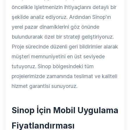
öncelikle işletmenizin ihtiyaçlarını detaylı bir
şekilde analiz ediyoruz. Ardından Sinop'ın
yerel pazar dinamiklerini göz önünde
bulundurarak özel bir strateji geliştiriyoruz.
Proje sürecinde düzenli geri bildirimler alarak
müşteri memnuniyetini en üst seviyede
tutuyoruz. Sinop bölgesindeki tüm
projelerimizde zamanında teslimat ve kaliteli
hizmet garantisi sunuyoruz.
Sinop İçin Mobil Uygulama
Fiyatlandırması