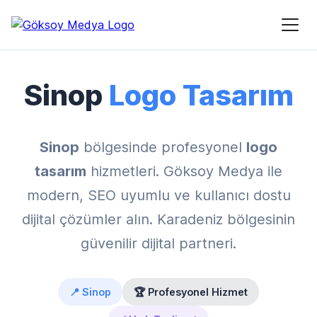
Ana Sayfa
›
Hizmet Bölgeleri
›
Sinop Logo Tasarım
Sinop
Logo Tasarım
Sinop
bölgesinde profesyonel
logo
tasarım
hizmetleri. Göksoy Medya ile
modern, SEO uyumlu ve kullanıcı dostu
dijital çözümler alın. Karadeniz bölgesinin
güvenilir dijital partneri.
📍 Sinop
🏆 Profesyonel Hizmet