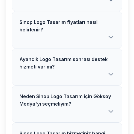
Sinop Logo Tasarım fiyatları nasıl
Göksoy Medya olarak Ayancık
belirlenir?
bölgesindeki Logo Tasarım projelerimizi
genellikle 2-4 hafta içerisinde
tamamlıyoruz. Proje kapsamına göre
süre değişiklik gösterebilir.
Ayancık Logo Tasarım sonrası destek
Sinop bölgesindeki Logo Tasarım
hizmeti var mı?
fiyatlarımız proje kapsamı, özellikler ve
ihtiyaçlarınıza göre belirlenir. Ücretsiz
görüşme için bizimle iletişime
geçebilirsiniz.
Neden Sinop Logo Tasarım için Göksoy
Evet, Ayancık bölgesindeki tüm
Medya'yı seçmeliyim?
müşterilerimize Logo Tasarım sonrası 1
yıl ücretsiz teknik destek ve bakım
hizmeti sunuyoruz.
Sinop Logo Tasarım hizmetiniz hangi