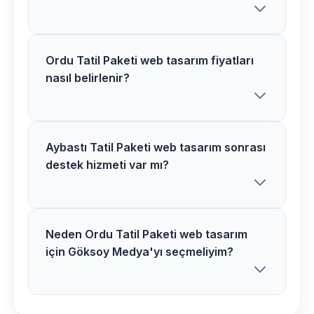
Ordu Tatil Paketi web tasarım fiyatları
Göksoy Medya olarak Aybastı
nasıl belirlenir?
bölgesindeki Tatil Paketi web tasarım
projelerimizi genellikle 2-4 hafta
içerisinde tamamlıyoruz. Proje
kapsamına göre süre değişiklik
Aybastı Tatil Paketi web tasarım sonrası
Ordu bölgesindeki Tatil Paketi web
destek hizmeti var mı?
gösterebilir.
tasarım fiyatlarımız proje kapsamı,
özellikler ve ihtiyaçlarınıza göre
belirlenir. Ücretsiz görüşme için bizimle
iletişime geçebilirsiniz.
Neden Ordu Tatil Paketi web tasarım
Evet, Aybastı bölgesindeki tüm
için Göksoy Medya'yı seçmeliyim?
müşterilerimize Tatil Paketi web tasarım
sonrası 1 yıl ücretsiz teknik destek ve
bakım hizmeti sunuyoruz.