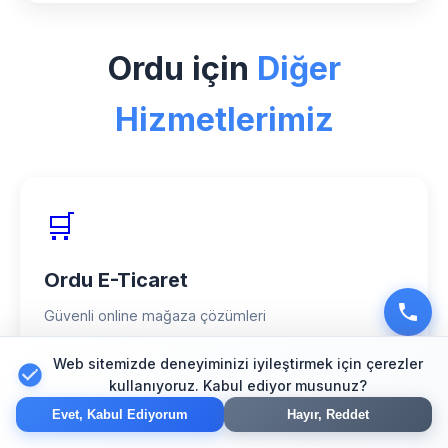
Ordu bölgesinde Tatil Paketi sektörü
için özel deneyimimiz, profesyonel
Ordu için
Diğer
ekibimiz ve müşteri memnuniyeti odaklı
yaklaşımımızla web tasarım alanında
Hizmetlerimiz
güvenilir bir partner olarak hizmet
veriyoruz.
🛒
Ordu E-Ticaret
Güvenli online mağaza çözümleri
Web sitemizde deneyiminizi iyileştirmek için çerezler
kullanıyoruz. Kabul ediyor musunuz?
🔍
Evet, Kabul Ediyorum
Hayır, Reddet