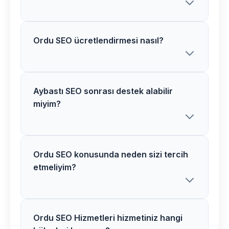
Ordu SEO ücretlendirmesi nasıl?
Aybastı bölgesindeki SEO projelerimiz
ortalama 3-5 hafta içerisinde
tamamlanır. Karmaşık projelerde süre
uzayabilir.
Aybastı SEO sonrası destek alabilir
Ordu bölgesinde SEO ücretlerimiz proje
miyim?
özelliklerine göre belirlenir. Detaylı
analiz sonrası net fiyat teklifi sunuyoruz.
Ordu SEO konusunda neden sizi tercih
Kesinlikle! Aybastı bölgesindeki tüm SEO
etmeliyim?
müşterilerimize 1 yıl ücretsiz destek ve
bakım hizmeti veriyoruz.
Ordu SEO Hizmetleri hizmetiniz hangi
Ordu bölgesinde SEO alanında uzman