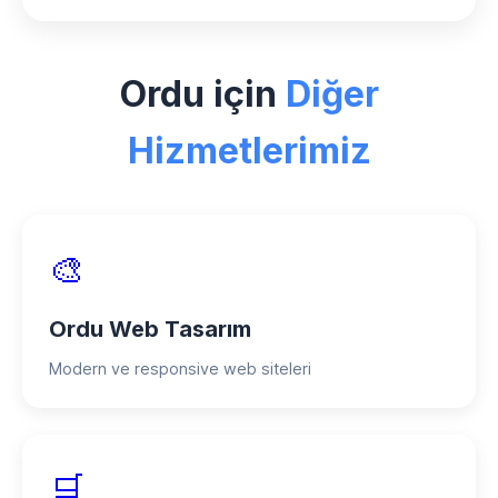
yönetebilmeniz için kapsamlı destek
Ordu bölgesindeki seo hizmetleri
sağlıyoruz.
projelerimizde esnek ödeme planları
Ordu için
Diğer
sunuyoruz. Peşin ödemede özel
indirimler, taksitli ödeme seçenekleri ve
Hizmetlerimiz
proje bazlı ödeme planları mevcuttur.
🎨
Ordu Web Tasarım
Modern ve responsive web siteleri
🛒