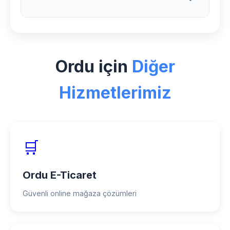
bakım ve teknik destek hizmeti
sunuyoruz.
Ordu bölgesinde Spa sektörü için özel
deneyimimiz, 150+ başarılı proje ve %98
Ordu için
Diğer
müşteri memnuniyeti oranımızla hizmet
veriyoruz.
Hizmetlerimiz
🛒
Ordu E-Ticaret
Güvenli online mağaza çözümleri