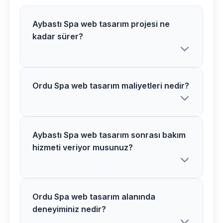
Aybastı Spa web tasarım projesi ne
kadar sürer?
Ordu Spa web tasarım maliyetleri nedir?
Aybastı bölgesindeki Spa web tasarım
projelerimiz proje kapsamına göre 2-6
hafta arasında tamamlanır. Detaylı bilgi
için ücretsiz danışmanlık alabilirsiniz.
Aybastı Spa web tasarım sonrası bakım
Ordu bölgesinde Spa web tasarım
hizmeti veriyor musunuz?
maliyetleri proje detaylarına göre
değişir. Size özel teklif hazırlamak için
ücretsiz görüşme yapalım.
Ordu Spa web tasarım alanında
Evet, Aybastı bölgesindeki tüm Spa
deneyiminiz nedir?
web tasarım projelerimizde 1 yıl ücretsiz