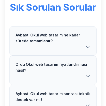
Sık Sorulan Sorular
Aybastı Okul web tasarım ne kadar
sürede tamamlanır?
Ordu Okul web tasarım fiyatlandırması
Aybastı bölgesindeki Okul web tasarım
nasıl?
projelerimiz genellikle 2-5 hafta
arasında tamamlanır. Proje detaylarına
göre süre değişiklik gösterebilir.
Aybastı Okul web tasarım sonrası teknik
Ordu bölgesinde Okul web tasarım
destek var mı?
fiyatlarımız proje kapsamı ve