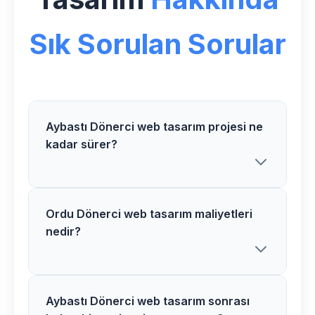
Sık Sorulan Sorular
Aybastı Dönerci web tasarım projesi ne
kadar sürer?
Ordu Dönerci web tasarım maliyetleri
Aybastı bölgesindeki Dönerci web
nedir?
tasarım projelerimiz proje kapsamına
göre 2-6 hafta arasında tamamlanır.
Detaylı bilgi için ücretsiz danışmanlık
alabilirsiniz.
Aybastı Dönerci web tasarım sonrası
Ordu bölgesinde Dönerci web tasarım