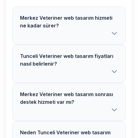
Merkez Veteriner web tasarım hizmeti
ne kadar sürer?
Tunceli Veteriner web tasarım fiyatları
Göksoy Medya olarak Merkez
nasıl belirlenir?
bölgesindeki Veteriner web tasarım
projelerimizi genellikle 2-4 hafta
içerisinde tamamlıyoruz. Proje
kapsamına göre süre değişiklik
Merkez Veteriner web tasarım sonrası
Tunceli bölgesindeki Veteriner web
destek hizmeti var mı?
gösterebilir.
tasarım fiyatlarımız proje kapsamı,
özellikler ve ihtiyaçlarınıza göre
belirlenir. Ücretsiz görüşme için bizimle
iletişime geçebilirsiniz.
Neden Tunceli Veteriner web tasarım
Evet, Merkez bölgesindeki tüm