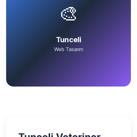
🎨
Tunceli
Web Tasarım