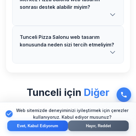
Tunceli bölgesinde Pizza Salonu web
sonrası destek alabilir miyim?
tasarım ücretlerimiz proje özelliklerine
göre belirlenir. Detaylı analiz sonrası net
fiyat teklifi sunuyoruz.
Tunceli Pizza Salonu web tasarım
Kesinlikle! Merkez bölgesindeki tüm
konusunda neden sizi tercih etmeliyim?
Pizza Salonu web tasarım
müşterilerimize 1 yıl ücretsiz destek ve
bakım hizmeti veriyoruz.
Tunceli bölgesinde Pizza Salonu
sektörü için özel uzman ekibimiz,
Tunceli için
Diğer
modern teknolojiler ve kanıtlanmış
başarı hikayelerimizle fark yaratıyoruz.
Hizmetlerimiz
Web sitemizde deneyiminizi iyileştirmek için çerezler
kullanıyoruz. Kabul ediyor musunuz?
Evet, Kabul Ediyorum
Hayır, Reddet