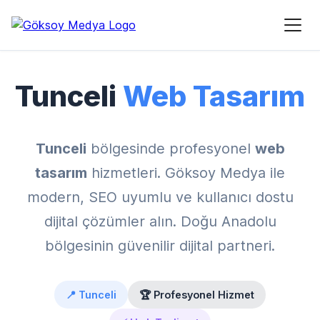
Ana Sayfa
›
Hizmet Bölgeleri
›
Tunceli Web Tasarım
Tunceli
Web Tasarım
Tunceli
bölgesinde profesyonel
web
tasarım
hizmetleri. Göksoy Medya ile
modern, SEO uyumlu ve kullanıcı dostu
dijital çözümler alın. Doğu Anadolu
bölgesinin güvenilir dijital partneri.
📍 Tunceli
🏆 Profesyonel Hizmet