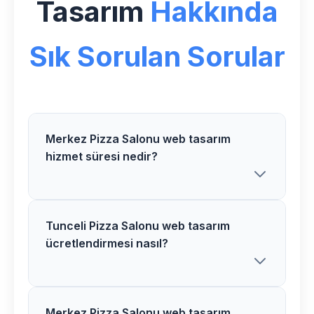
Tasarım
Hakkında
Sık Sorulan Sorular
Merkez Pizza Salonu web tasarım
hizmet süresi nedir?
Tunceli Pizza Salonu web tasarım
Merkez bölgesindeki Pizza Salonu web
ücretlendirmesi nasıl?
tasarım projelerimiz ortalama 3-5 hafta
içerisinde tamamlanır. Karmaşık
projelerde süre uzayabilir.
Merkez Pizza Salonu web tasarım