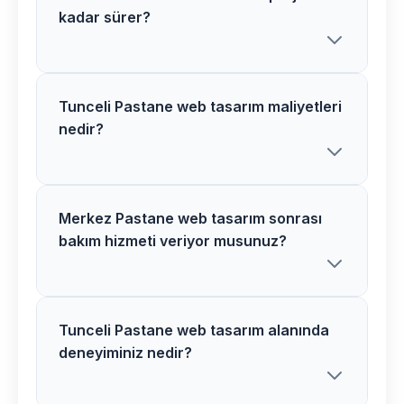
kadar sürer?
Tunceli Pastane web tasarım maliyetleri
Merkez bölgesindeki Pastane web
nedir?
tasarım projelerimiz proje kapsamına
göre 2-6 hafta arasında tamamlanır.
Detaylı bilgi için ücretsiz danışmanlık
alabilirsiniz.
Merkez Pastane web tasarım sonrası
Tunceli bölgesinde Pastane web tasarım
bakım hizmeti veriyor musunuz?
maliyetleri proje detaylarına göre
değişir. Size özel teklif hazırlamak için
ücretsiz görüşme yapalım.
Tunceli Pastane web tasarım alanında
Evet, Merkez bölgesindeki tüm Pastane
deneyiminiz nedir?
web tasarım projelerimizde 1 yıl ücretsiz
bakım ve teknik destek hizmeti