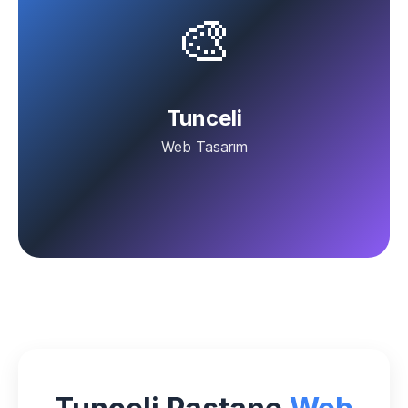
🎨
Tunceli
Web Tasarım