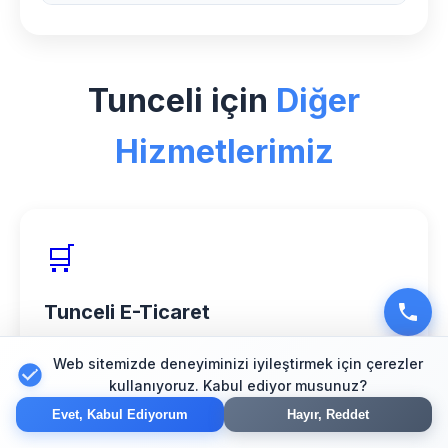
sunuyoruz.
Tunceli bölgesinde Pastane sektörü için
özel deneyimimiz, 150+ başarılı proje ve
Tunceli için
Diğer
%98 müşteri memnuniyeti oranımızla
hizmet veriyoruz.
Hizmetlerimiz
🛒
Tunceli E-Ticaret
Güvenli online mağaza çözümleri
Web sitemizde deneyiminizi iyileştirmek için çerezler
kullanıyoruz. Kabul ediyor musunuz?
Evet, Kabul Ediyorum
Hayır, Reddet