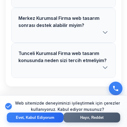
hafta içerisinde tamamlanır. Karmaşık
projelerde süre uzayabilir.
Merkez Kurumsal Firma web tasarım
Tunceli bölgesinde Kurumsal Firma web
sonrası destek alabilir miyim?
tasarım ücretlerimiz proje özelliklerine
göre belirlenir. Detaylı analiz sonrası net
fiyat teklifi sunuyoruz.
Tunceli Kurumsal Firma web tasarım
Kesinlikle! Merkez bölgesindeki tüm
konusunda neden sizi tercih etmeliyim?
Kurumsal Firma web tasarım
müşterilerimize 1 yıl ücretsiz destek ve
bakım hizmeti veriyoruz.
Tunceli bölgesinde Kurumsal Firma
sektörü için özel uzman ekibimiz,
Tunceli için
Diğer
Web sitemizde deneyiminizi iyileştirmek için çerezler
modern teknolojiler ve kanıtlanmış
kullanıyoruz. Kabul ediyor musunuz?
başarı hikayelerimizle fark yaratıyoruz.
Hizmetlerimiz
Evet, Kabul Ediyorum
Hayır, Reddet