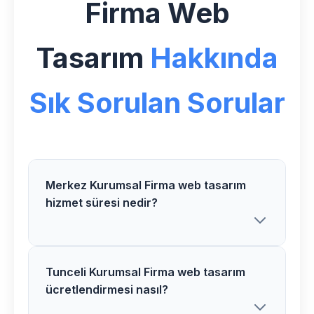
Firma Web
Tasarım
Hakkında
Sık Sorulan Sorular
Merkez Kurumsal Firma web tasarım
hizmet süresi nedir?
Tunceli Kurumsal Firma web tasarım
Merkez bölgesindeki Kurumsal Firma
ücretlendirmesi nasıl?
web tasarım projelerimiz ortalama 3-5