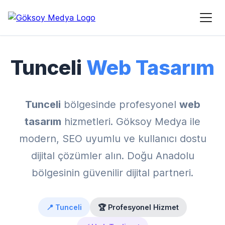
Ana Sayfa
›
Hizmet Bölgeleri
›
Tunceli Web Tasarım
Tunceli
Web Tasarım
Tunceli
bölgesinde profesyonel
web
tasarım
hizmetleri. Göksoy Medya ile
modern, SEO uyumlu ve kullanıcı dostu
dijital çözümler alın. Doğu Anadolu
bölgesinin güvenilir dijital partneri.
📍 Tunceli
🏆 Profesyonel Hizmet