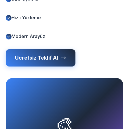
Hızlı Yükleme
Modern Arayüz
Ücretsiz Teklif Al
🎨