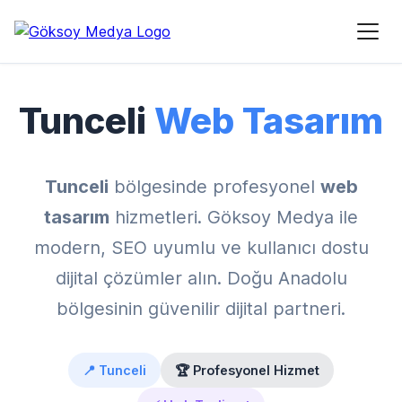
Ana Sayfa
›
Hizmet Bölgeleri
›
Tunceli Web Tasarım
Tunceli
Web Tasarım
Tunceli
bölgesinde profesyonel
web
tasarım
hizmetleri. Göksoy Medya ile
modern, SEO uyumlu ve kullanıcı dostu
dijital çözümler alın. Doğu Anadolu
bölgesinin güvenilir dijital partneri.
📍 Tunceli
🏆 Profesyonel Hizmet