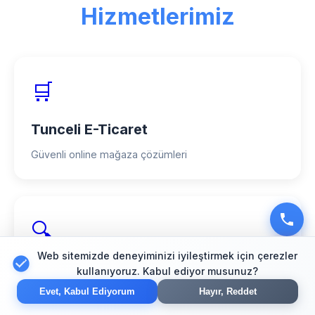
güvenilir partner olarak hizmet
Hizmetlerimiz
veriyoruz.
🛒
Tunceli E-Ticaret
Güvenli online mağaza çözümleri
🔍
Web sitemizde deneyiminizi iyileştirmek için çerezler
Tunceli SEO
kullanıyoruz. Kabul ediyor musunuz?
Evet, Kabul Ediyorum
Hayır, Reddet
Arama motoru optimizasyonu