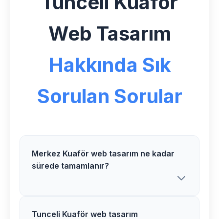
Tunceli Kuaför
Web Tasarım
Hakkında Sık
Sorulan Sorular
Merkez Kuaför web tasarım ne kadar
sürede tamamlanır?
Tunceli Kuaför web tasarım
Merkez bölgesindeki Kuaför web