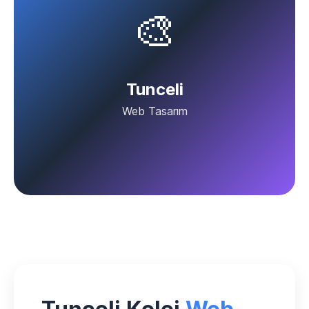
🎨
Tunceli
Web Tasarım