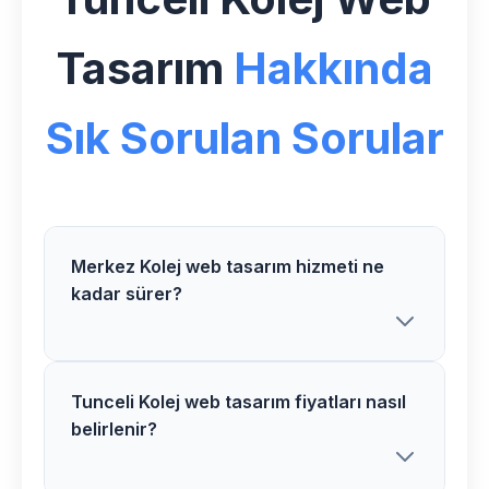
Tasarım
Hakkında
Sık Sorulan Sorular
Merkez Kolej web tasarım hizmeti ne
kadar sürer?
Tunceli Kolej web tasarım fiyatları nasıl
Göksoy Medya olarak Merkez
belirlenir?
bölgesindeki Kolej web tasarım
projelerimizi genellikle 2-4 hafta