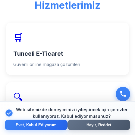
hizmet veriyoruz.
Hizmetlerimiz
🛒
Tunceli E-Ticaret
Güvenli online mağaza çözümleri
🔍
Web sitemizde deneyiminizi iyileştirmek için çerezler
Tunceli SEO
kullanıyoruz. Kabul ediyor musunuz?
Arama motoru optimizasyonu
Evet, Kabul Ediyorum
Hayır, Reddet