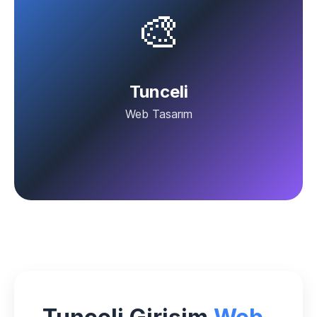
🎨
Tunceli
Web Tasarım