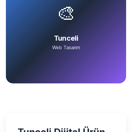
🎨
Tunceli
Web Tasarım