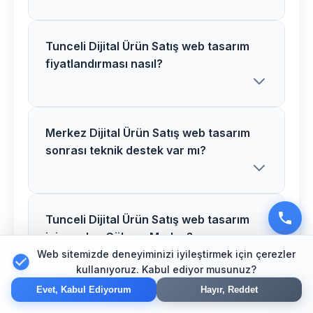
Tunceli Dijital Ürün Satış web tasarım
Merkez bölgesindeki Dijital Ürün Satış
fiyatlandırması nasıl?
web tasarım projelerimiz genellikle 2-5
hafta arasında tamamlanır. Proje
detaylarına göre süre değişiklik
gösterebilir.
Merkez Dijital Ürün Satış web tasarım
Tunceli bölgesinde Dijital Ürün Satış
sonrası teknik destek var mı?
web tasarım fiyatlarımız proje kapsamı
ve özelliklerine göre belirlenir. Ücretsiz
analiz sonrası net teklif sunuyoruz.
Tunceli Dijital Ürün Satış web tasarım
Evet, Merkez bölgesindeki tüm Dijital
için neden Göksoy Medya?
Ürün Satış web tasarım projelerimizde 1
Web sitemizde deneyiminizi iyileştirmek için çerezler
yıl ücretsiz teknik destek ve bakım
kullanıyoruz. Kabul ediyor musunuz?
hizmeti sağlıyoruz.
Evet, Kabul Ediyorum
Hayır, Reddet
Tunceli bölgesinde Dijital Ürün Satış