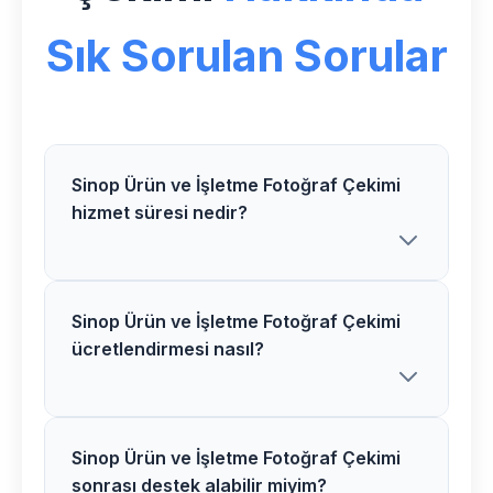
Sık Sorulan Sorular
Sinop Ürün ve İşletme Fotoğraf Çekimi
hizmet süresi nedir?
Sinop Ürün ve İşletme Fotoğraf Çekimi
Sinop bölgesindeki Ürün ve İşletme
ücretlendirmesi nasıl?
Fotoğraf Çekimi projelerimiz ortalama 3-
5 hafta içerisinde tamamlanır. Karmaşık
projelerde süre uzayabilir.
Sinop Ürün ve İşletme Fotoğraf Çekimi
Sinop bölgesinde Ürün ve İşletme
sonrası destek alabilir miyim?