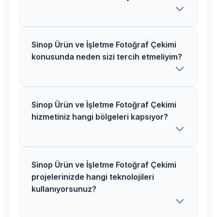
Fotoğraf Çekimi ücretlerimiz proje
özelliklerine göre belirlenir. Detaylı
analiz sonrası net fiyat teklifi sunuyoruz.
Sinop Ürün ve İşletme Fotoğraf Çekimi
Kesinlikle! Sinop bölgesindeki tüm Ürün
konusunda neden sizi tercih etmeliyim?
ve İşletme Fotoğraf Çekimi
müşterilerimize 1 yıl ücretsiz destek ve
bakım hizmeti veriyoruz.
Sinop Ürün ve İşletme Fotoğraf Çekimi
Sinop bölgesinde Ürün ve İşletme
hizmetiniz hangi bölgeleri kapsıyor?
Fotoğraf Çekimi alanında uzman
ekibimiz, modern teknolojiler ve
kanıtlanmış başarı hikayelerimizle fark
yaratıyoruz.
Sinop Ürün ve İşletme Fotoğraf Çekimi
Sinop merkez ve tüm ilçelerinde Ürün
projelerinizde hangi teknolojileri
ve İşletme fotoğraf Çekimi hizmeti
kullanıyorsunuz?
sunuyoruz. Karadeniz bölgesinin her
yerinden müşterilerimize hizmet