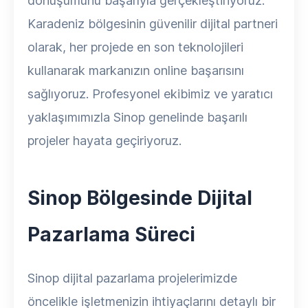
dönüşümünü başarıyla gerçekleştiriyoruz.
Karadeniz bölgesinin güvenilir dijital partneri
olarak, her projede en son teknolojileri
kullanarak markanızın online başarısını
sağlıyoruz. Profesyonel ekibimiz ve yaratıcı
yaklaşımımızla Sinop genelinde başarılı
projeler hayata geçiriyoruz.
Sinop Bölgesinde Dijital
Pazarlama Süreci
Sinop dijital pazarlama projelerimizde
öncelikle işletmenizin ihtiyaçlarını detaylı bir