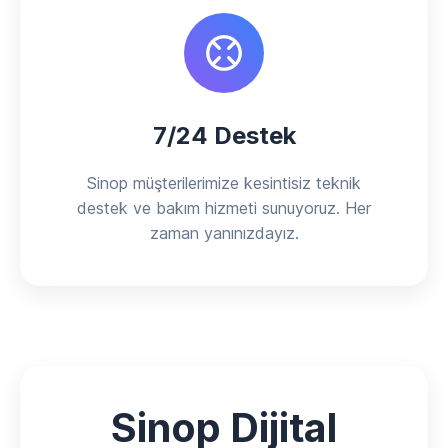
7/24 Destek
Sinop müşterilerimize kesintisiz teknik
destek ve bakım hizmeti sunuyoruz. Her
zaman yanınızdayız.
Sinop Dijital