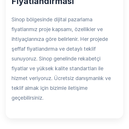
Fiyatlandırması
Sinop bölgesinde dijital pazarlama
fiyatlarımız proje kapsamı, özellikler ve
ihtiyaçlarınıza göre belirlenir. Her projede
şeffaf fiyatlandırma ve detaylı teklif
sunuyoruz. Sinop genelinde rekabetçi
fiyatlar ve yüksek kalite standartları ile
hizmet veriyoruz. Ücretsiz danışmanlık ve
teklif almak için bizimle iletişime
geçebilirsiniz.