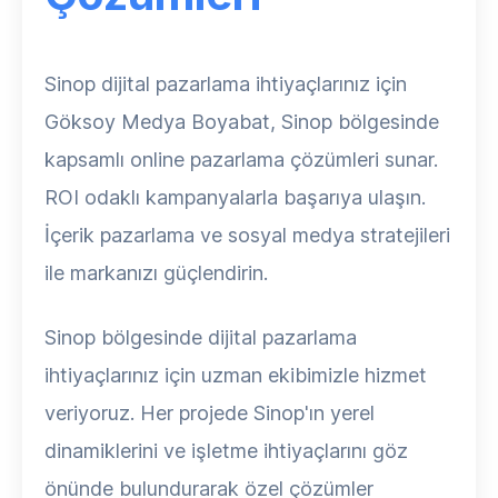
Sinop dijital pazarlama ihtiyaçlarınız için
Göksoy Medya Boyabat, Sinop bölgesinde
kapsamlı online pazarlama çözümleri sunar.
ROI odaklı kampanyalarla başarıya ulaşın.
İçerik pazarlama ve sosyal medya stratejileri
ile markanızı güçlendirin.
Sinop bölgesinde dijital pazarlama
ihtiyaçlarınız için uzman ekibimizle hizmet
veriyoruz. Her projede Sinop'ın yerel
dinamiklerini ve işletme ihtiyaçlarını göz
önünde bulundurarak özel çözümler