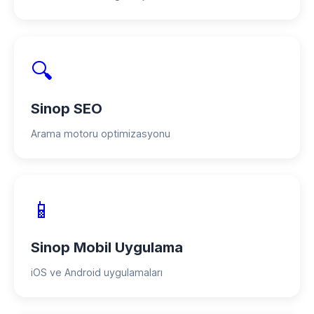
🔍
Sinop SEO
Arama motoru optimizasyonu
📱
Sinop Mobil Uygulama
iOS ve Android uygulamaları