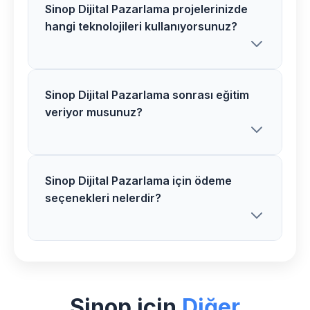
olarak hizmet veriyoruz.
Sinop Dijital Pazarlama projelerinizde
Sinop merkez ve tüm ilçelerinde dijital
hangi teknolojileri kullanıyorsunuz?
pazarlama hizmeti sunuyoruz. Karadeniz
bölgesinin her yerinden müşterilerimize
hizmet veriyoruz.
Sinop Dijital Pazarlama sonrası eğitim
Sinop bölgesindeki dijital pazarlama
veriyor musunuz?
projelerimizde en güncel teknolojileri
kullanıyoruz. Modern framework'ler,
güvenli altyapılar ve SEO uyumlu yapılar
ile projelerinizi hayata geçiriyoruz.
Sinop Dijital Pazarlama için ödeme
Evet, Sinop bölgesindeki tüm dijital
seçenekleri nelerdir?
pazarlama müşterilerimize proje sonrası
detaylı eğitim ve dokümantasyon
sunuyoruz. Sisteminizi rahatlıkla
yönetebilmeniz için kapsamlı destek
Sinop bölgesindeki dijital pazarlama
sağlıyoruz.
projelerimizde esnek ödeme planları
Sinop için
Diğer
sunuyoruz. Peşin ödemede özel