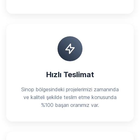
Hızlı Teslimat
Sinop bölgesindeki projelerimizi zamanında
ve kaliteli şekilde teslim etme konusunda
%100 başarı oranımız var.