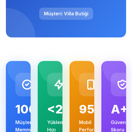
Müşteri: Villa Butiği
100%
<2s
95+
A+
Müşteri
Yükleme
Mobil
Güvenlik
Memnuniyeti
Hızı
Performans
Skoru