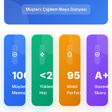
Müşteri: Çiğdem Mayo Dünyası
100%
<2s
95+
A+
Müşteri
Yükleme
Mobil
Güvenlik
Memnuniyeti
Hızı
Performans
Skoru