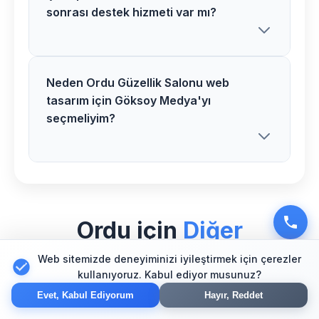
sonrası destek hizmeti var mı?
gösterebilir.
tasarım fiyatlarımız proje kapsamı,
özellikler ve ihtiyaçlarınıza göre
belirlenir. Ücretsiz görüşme için bizimle
iletişime geçebilirsiniz.
Neden Ordu Güzellik Salonu web
Evet, Çatalpınar bölgesindeki tüm
tasarım için Göksoy Medya'yı
müşterilerimize Güzellik Salonu web
seçmeliyim?
tasarım sonrası 1 yıl ücretsiz teknik
destek ve bakım hizmeti sunuyoruz.
Ordu bölgesinde Güzellik Salonu
sektörü için özel deneyimimiz,
Ordu için
Diğer
profesyonel ekibimiz ve müşteri
memnuniyeti odaklı yaklaşımımızla web
Web sitemizde deneyiminizi iyileştirmek için çerezler
Hizmetlerimiz
tasarım alanında güvenilir bir partner
kullanıyoruz. Kabul ediyor musunuz?
Evet, Kabul Ediyorum
olarak hizmet veriyoruz.
Hayır, Reddet