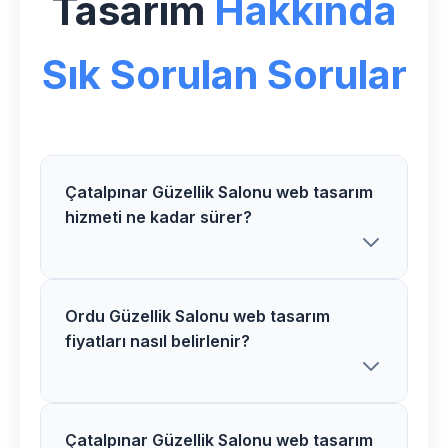
Tasarım
Hakkında
Sık Sorulan Sorular
Çatalpınar Güzellik Salonu web tasarım
hizmeti ne kadar sürer?
Ordu Güzellik Salonu web tasarım
Göksoy Medya olarak Çatalpınar
fiyatları nasıl belirlenir?
bölgesindeki Güzellik Salonu web
tasarım projelerimizi genellikle 2-4 hafta
içerisinde tamamlıyoruz. Proje
kapsamına göre süre değişiklik
Çatalpınar Güzellik Salonu web tasarım
Ordu bölgesindeki Güzellik Salonu web