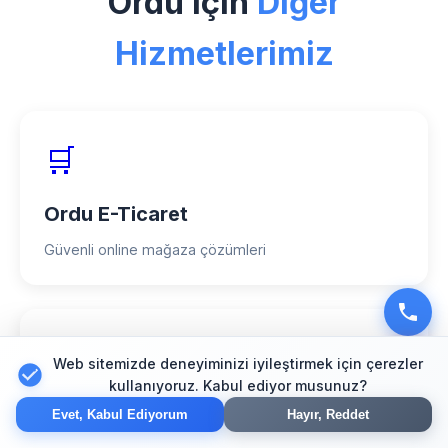
Ordu için
Diğer
%98 müşteri memnuniyeti oranımızla
hizmet veriyoruz.
Hizmetlerimiz
🛒
Ordu E-Ticaret
Güvenli online mağaza çözümleri
🔍
Web sitemizde deneyiminizi iyileştirmek için çerezler
kullanıyoruz. Kabul ediyor musunuz?
Ordu SEO
Evet, Kabul Ediyorum
Hayır, Reddet
Arama motoru optimizasyonu