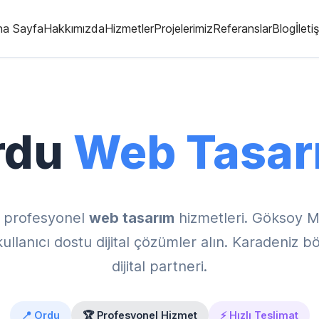
na Sayfa
Hakkımızda
Hizmetler
Projelerimiz
Referanslar
Blog
İleti
rdu
Web Tasar
 profesyonel
web tasarım
hizmetleri. Göksoy M
lanıcı dostu dijital çözümler alın. Karadeniz bö
dijital partneri.
📍 Ordu
🏆 Profesyonel Hizmet
⚡ Hızlı Teslimat