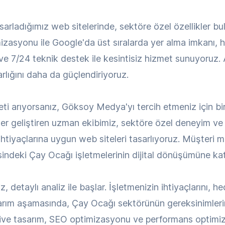
sarladığımız web sitelerinde, sektöre özel özellikler b
mizasyonu ile Google'da üst sıralarda yer alma imkanı, hı
 ve 7/24 teknik destek ile kesintisiz hizmet sunuyoruz
 varlığını daha da güçlendiriyoruz.
ti arıyorsanız, Göksoy Medya'yı tercih etmeniz için bi
r geliştiren uzman ekibimiz, sektöre özel deneyim ve b
 ihtiyaçlarına uygun web siteleri tasarlıyoruz. Müşteri
sindeki Çay Ocağı işletmelerinin dijital dönüşümüne kat
etaylı analiz ile başlar. İşletmenizin ihtiyaçlarını, hede
rım aşamasında, Çay Ocağı sektörünün gereksinimlerin
ive tasarım, SEO optimizasyonu ve performans optimiza