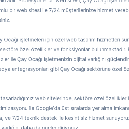
ktadır. Profesyonel bir web sitesi, Çay Ocağı işletmenizi
lu bir web sitesi ile 7/24 müşterilerinize hizmet verebi
iniz.
cağı işletmeleri için özel web tasarım hizmetleri su
, sektöre özel özellikler ve fonksiyonlar bulunmaktadı
zler ile Çay Ocağı işletmenizin dijital varlığını güçlend
 medya entegrasyonları gibi Çay Ocağı sektörüne özel öze
tasarladığımız web sitelerinde, sektöre özel özellikler
ptimizasyonu ile Google'da üst sıralarda yer alma imkanı, 
ma, ve 7/24 teknik destek ile kesintisiz hizmet sunuyor
al varlığını daha da güçlendiriyoruz.