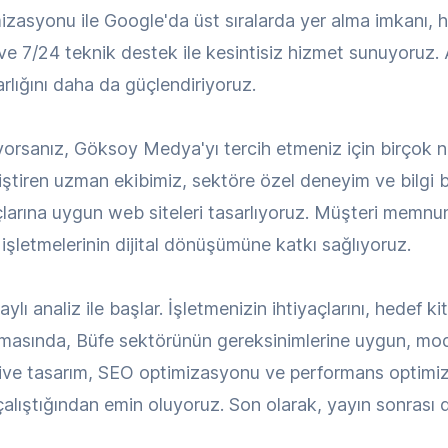
mizasyonu ile Google'da üst sıralarda yer alma imkanı, hı
 ve 7/24 teknik destek ile kesintisiz hizmet sunuyoruz.
 varlığını daha da güçlendiriyoruz.
yorsanız, Göksoy Medya'yı tercih etmeniz için birçok 
ştiren uzman ekibimiz, sektöre özel deneyim ve bilgi b
yaçlarına uygun web siteleri tasarlıyoruz. Müşteri memnu
işletmelerinin dijital dönüşümüne katkı sağlıyoruz.
ı analiz ile başlar. İşletmenizin ihtiyaçlarını, hedef kit
sında, Büfe sektörünün gereksinimlerine uygun, moder
ive tasarım, SEO optimizasyonu ve performans optimiza
lıştığından emin oluyoruz. Son olarak, yayın sonrası d