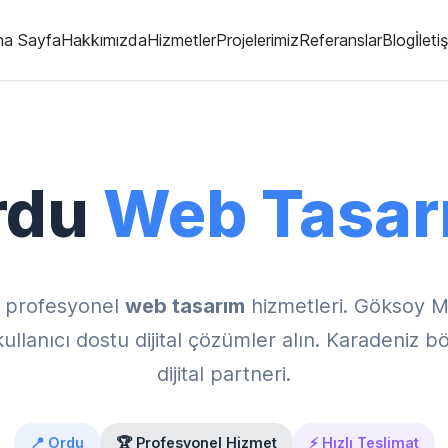
na Sayfa
Hakkımızda
Hizmetler
Projelerimiz
Referanslar
Blog
İleti
rdu
Web Tasar
 profesyonel
web tasarım
hizmetleri. Göksoy M
lanıcı dostu dijital çözümler alın. Karadeniz bö
dijital partneri.
📍 Ordu
🏆 Profesyonel Hizmet
⚡ Hızlı Teslimat