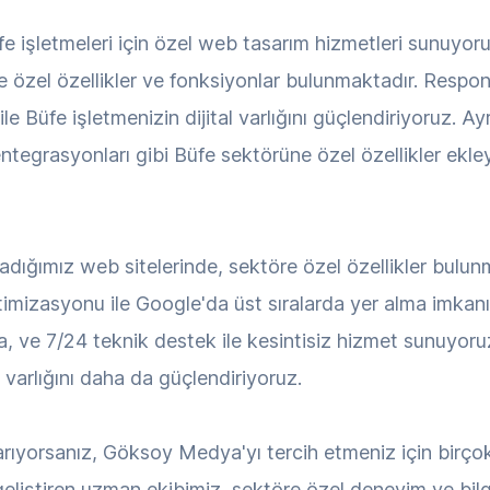
işletmeleri için özel web tasarım hizmetleri sunuyoru
re özel özellikler ve fonksiyonlar bulunmaktadır. Respo
le Büfe işletmenizin dijital varlığını güçlendiriyoruz. Ay
entegrasyonları gibi Büfe sektörüne özel özellikler ekle
ladığımız web sitelerinde, sektöre özel özellikler bulu
ptimizasyonu ile Google'da üst sıralarda yer alma imkanı, 
a, ve 7/24 teknik destek ile kesintisiz hizmet sunuyoru
al varlığını daha da güçlendiriyoruz.
arıyorsanız, Göksoy Medya'yı tercih etmeniz için birço
eliştiren uzman ekibimiz, sektöre özel deneyim ve bilg