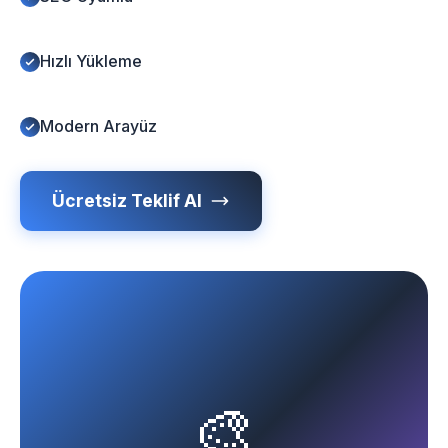
Hızlı Yükleme
Modern Arayüz
Ücretsiz Teklif Al
🎨