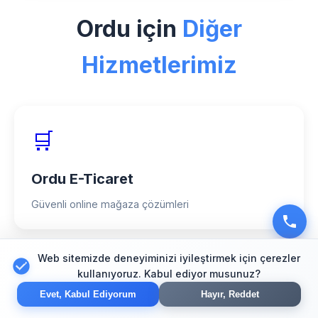
için özel deneyimimiz, 150+ başarılı
Ordu için
Diğer
proje ve %98 müşteri memnuniyeti
oranımızla hizmet veriyoruz.
Hizmetlerimiz
🛒
Ordu E-Ticaret
Güvenli online mağaza çözümleri
Web sitemizde deneyiminizi iyileştirmek için çerezler
🔍
kullanıyoruz. Kabul ediyor musunuz?
Evet, Kabul Ediyorum
Hayır, Reddet