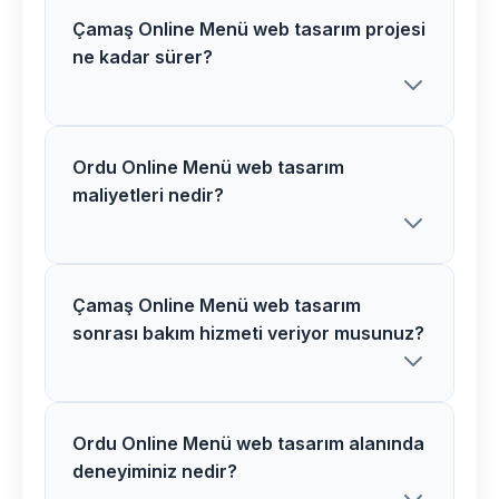
Çamaş Online Menü web tasarım projesi
ne kadar sürer?
Ordu Online Menü web tasarım
Çamaş bölgesindeki Online Menü web
maliyetleri nedir?
tasarım projelerimiz proje kapsamına
göre 2-6 hafta arasında tamamlanır.
Detaylı bilgi için ücretsiz danışmanlık
alabilirsiniz.
Çamaş Online Menü web tasarım
Ordu bölgesinde Online Menü web
sonrası bakım hizmeti veriyor musunuz?
tasarım maliyetleri proje detaylarına
göre değişir. Size özel teklif hazırlamak
için ücretsiz görüşme yapalım.
Ordu Online Menü web tasarım alanında
Evet, Çamaş bölgesindeki tüm Online
deneyiminiz nedir?
Menü web tasarım projelerimizde 1 yıl