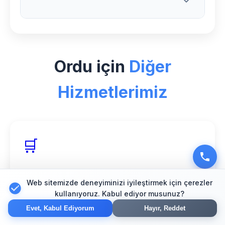
ücretsiz bakım ve teknik destek hizmeti
sunuyoruz.
Ordu bölgesinde Online Menü sektörü
için özel deneyimimiz, 150+ başarılı
Ordu için
Diğer
proje ve %98 müşteri memnuniyeti
oranımızla hizmet veriyoruz.
Hizmetlerimiz
🛒
Ordu E-Ticaret
Web sitemizde deneyiminizi iyileştirmek için çerezler
Güvenli online mağaza çözümleri
kullanıyoruz. Kabul ediyor musunuz?
Evet, Kabul Ediyorum
Hayır, Reddet