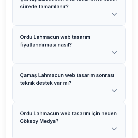
sürede tamamlanır?
Ordu Lahmacun web tasarım
Çamaş bölgesindeki Lahmacun web
fiyatlandırması nasıl?
tasarım projelerimiz genellikle 2-5 hafta
arasında tamamlanır. Proje detaylarına
göre süre değişiklik gösterebilir.
Çamaş Lahmacun web tasarım sonrası
Ordu bölgesinde Lahmacun web
teknik destek var mı?
tasarım fiyatlarımız proje kapsamı ve
özelliklerine göre belirlenir. Ücretsiz
analiz sonrası net teklif sunuyoruz.
Ordu Lahmacun web tasarım için neden
Evet, Çamaş bölgesindeki tüm
Göksoy Medya?
Lahmacun web tasarım projelerimizde 1
yıl ücretsiz teknik destek ve bakım