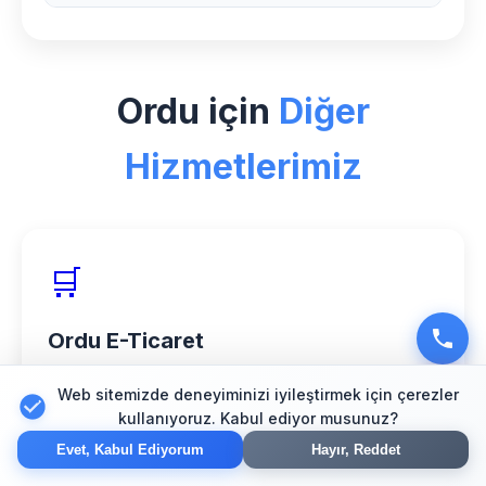
hizmeti sağlıyoruz.
Ordu bölgesinde Lahmacun sektörü için
özel uzman ekibimiz, yenilikçi çözümler
Ordu için
Diğer
ve müşteri odaklı yaklaşımımızla
güvenilir partner olarak hizmet
Hizmetlerimiz
veriyoruz.
🛒
Ordu E-Ticaret
Güvenli online mağaza çözümleri
Web sitemizde deneyiminizi iyileştirmek için çerezler
kullanıyoruz. Kabul ediyor musunuz?
Evet, Kabul Ediyorum
Hayır, Reddet