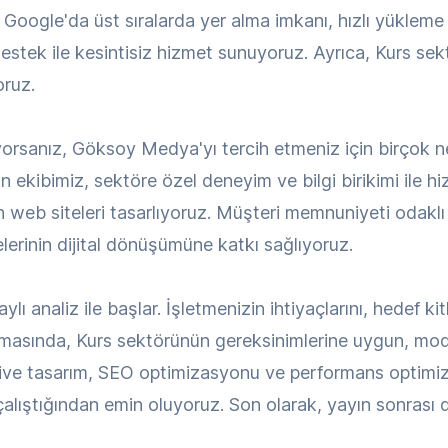
e Google'da üst sıralarda yer alma imkanı, hızlı yükleme
estek ile kesintisiz hizmet sunuyoruz. Ayrıca, Kurs sektö
oruz.
ıyorsanız, Göksoy Medya'yı tercih etmeniz için birçok
n ekibimiz, sektöre özel deneyim ve bilgi birikimi ile h
un web siteleri tasarlıyoruz. Müşteri memnuniyeti odakl
lerinin dijital dönüşümüne katkı sağlıyoruz.
ı analiz ile başlar. İşletmenizin ihtiyaçlarını, hedef kitl
sında, Kurs sektörünün gereksinimlerine uygun, moder
ive tasarım, SEO optimizasyonu ve performans optimiza
lıştığından emin oluyoruz. Son olarak, yayın sonrası d