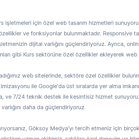
işletmeleri için özel web tasarım hizmetleri sunuyoruz
l özellikler ve fonksiyonlar bulunmaktadır. Responsive 
şletmenizin dijital varlığını güçlendiriyoruz. Ayrıca, onl
ları gibi Kurs sektörüne özel özellikler ekleyerek web s
ladığımız web sitelerinde, sektöre özel özellikler bulu
ptimizasyonu ile Google'da üst sıralarda yer alma imkanı, 
a, ve 7/24 teknik destek ile kesintisiz hizmet sunuyoru
al varlığını daha da güçlendiriyoruz.
arıyorsanız, Göksoy Medya'yı tercih etmeniz için bir
eliştiren uzman ekibimiz, sektöre özel deneyim ve bilgi