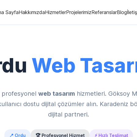
na Sayfa
Hakkımızda
Hizmetler
Projelerimiz
Referanslar
Blog
İleti
rdu
Web Tasar
 profesyonel
web tasarım
hizmetleri. Göksoy M
lanıcı dostu dijital çözümler alın. Karadeniz bö
dijital partneri.
📍 Ordu
🏆 Profesyonel Hizmet
⚡ Hızlı Teslimat