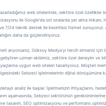
asarladığımız web sitelerinde, sektöre özel özellikler 
mizasyonu ile Google'da üst sıralarda yer alma imkanı, hı
 ve 7/24 teknik destek ile kesintisiz hizmet sunuyoruz.
 varlığını daha da güçlendiriyoruz.
eti arıyorsanız, Göksoy Medya'yı tercih etmeniz için
geliştiren uzman ekibimiz, sektöre özel deneyim ve bilg
htiyaçlarına uygun web siteleri tasarlıyoruz. Müşteri me
lgesindeki Sebzeci işletmelerinin dijital dönüşümüne ka
aylı analiz ile başlar. İşletmenizin ihtiyaçlarını, hedef 
ım aşamasında, Sebzeci sektörünün gereksinimlerine 
ive tasarım, SEO optimizasyonu ve performans optimiza