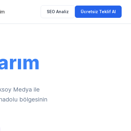
şim
SEO Analiz
Ücretsiz Teklif Al
arım
ksoy Medya ile
Anadolu bölgesinin