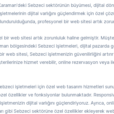
 Karaman'deki Sebzeci sektörünün büyümesi, dijital dö
tmelerinin dijital varlığını güçlendirmek için özel çö
ndurulduğunda, profesyonel bir web sitesi artık zorunl
 bir web sitesi artık zorunluluk haline gelmiştir. Müşte
an bölgesindeki Sebzeci işletmeleri, dijital pazarda g
 web sitesi, Sebzeci işletmenizin güvenilirliğini artırı
erilerinize hizmet verebilir, online rezervasyon veya ilet
eci işletmeleri için özel web tasarım hizmetleri sun
 özel özellikler ve fonksiyonlar bulunmaktadır. Respons
işletmenizin dijital varlığını güçlendiriyoruz. Ayrıca, on
ı gibi Sebzeci sektörüne özel özellikler ekleyerek web 