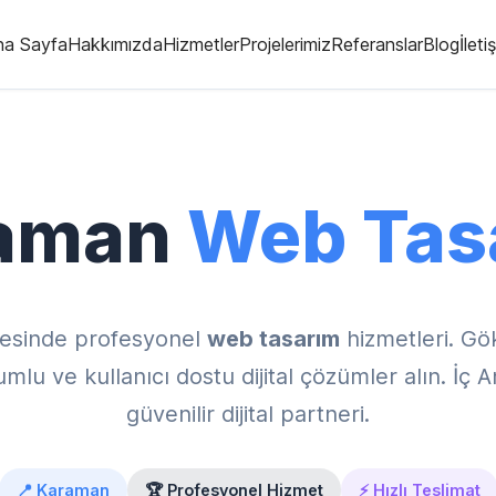
na Sayfa
Hakkımızda
Hizmetler
Projelerimiz
Referanslar
Blog
İleti
aman
Web Tas
esinde profesyonel
web tasarım
hizmetleri. Gö
u ve kullanıcı dostu dijital çözümler alın. İç 
güvenilir dijital partneri.
📍 Karaman
🏆 Profesyonel Hizmet
⚡ Hızlı Teslimat