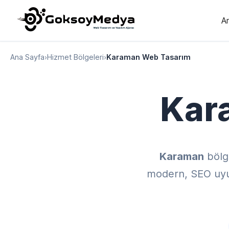
A
Ana Sayfa
›
Hizmet Bölgeleri
›
Karaman Web Tasarım
Kar
Karaman
bölg
modern, SEO uyuml