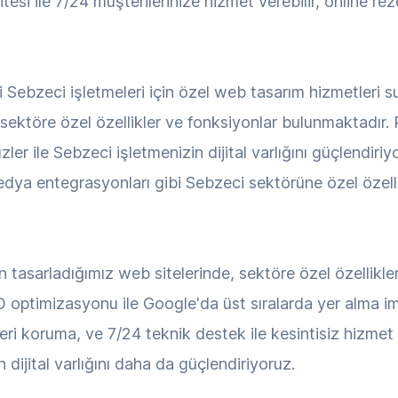
esi ile 7/24 müşterilerinize hizmet verebilir, online rez
bzeci işletmeleri için özel web tasarım hizmetleri su
, sektöre özel özellikler ve fonksiyonlar bulunmaktadı
zler ile Sebzeci işletmenizin dijital varlığını güçlendiri
 medya entegrasyonları gibi Sebzeci sektörüne özel özell
 tasarladığımız web sitelerinde, sektöre özel özellikle
O optimizasyonu ile Google'da üst sıralarda yer alma imka
veri koruma, ve 7/24 teknik destek ile kesintisiz hizme
in dijital varlığını daha da güçlendiriyoruz.