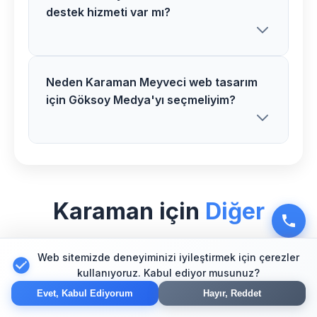
destek hizmeti var mı?
gösterebilir.
tasarım fiyatlarımız proje kapsamı,
özellikler ve ihtiyaçlarınıza göre
belirlenir. Ücretsiz görüşme için bizimle
iletişime geçebilirsiniz.
Neden Karaman Meyveci web tasarım
Evet, Karaman bölgesindeki tüm
için Göksoy Medya'yı seçmeliyim?
müşterilerimize Meyveci web tasarım
sonrası 1 yıl ücretsiz teknik destek ve
bakım hizmeti sunuyoruz.
Karaman bölgesinde Meyveci sektörü
için özel deneyimimiz, profesyonel
Karaman için
Diğer
ekibimiz ve müşteri memnuniyeti odaklı
yaklaşımımızla web tasarım alanında
Hizmetlerimiz
güvenilir bir partner olarak hizmet
Web sitemizde deneyiminizi iyileştirmek için çerezler
kullanıyoruz. Kabul ediyor musunuz?
veriyoruz.
Evet, Kabul Ediyorum
Hayır, Reddet