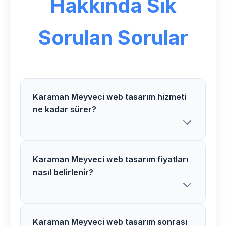
Hakkında Sık
Sorulan Sorular
Karaman Meyveci web tasarım hizmeti
ne kadar sürer?
Karaman Meyveci web tasarım fiyatları
Göksoy Medya olarak Karaman
nasıl belirlenir?
bölgesindeki Meyveci web tasarım
projelerimizi genellikle 2-4 hafta
içerisinde tamamlıyoruz. Proje
kapsamına göre süre değişiklik
Karaman Meyveci web tasarım sonrası
Karaman bölgesindeki Meyveci web