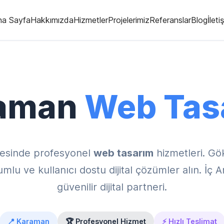
na Sayfa
Hakkımızda
Hizmetler
Projelerimiz
Referanslar
Blog
İleti
aman
Web Tas
esinde profesyonel
web tasarım
hizmetleri. Gö
u ve kullanıcı dostu dijital çözümler alın. İç 
güvenilir dijital partneri.
📍 Karaman
🏆 Profesyonel Hizmet
⚡ Hızlı Teslimat