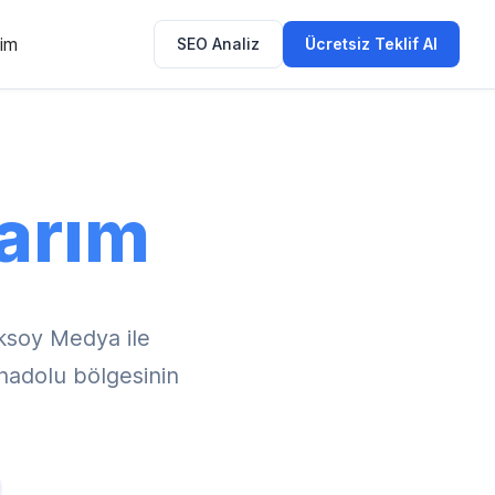
şim
SEO Analiz
Ücretsiz Teklif Al
arım
ksoy Medya ile
Anadolu bölgesinin