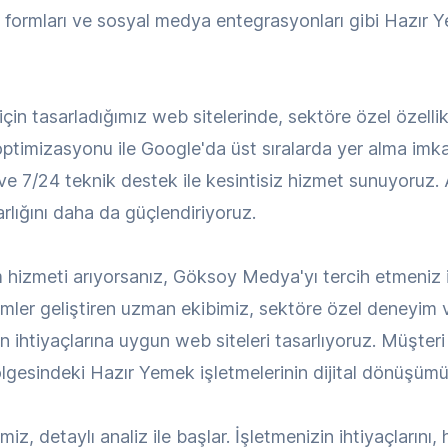
şim formları ve sosyal medya entegrasyonları gibi Hazır
in tasarladığımız web sitelerinde, sektöre özel özellik
optimizasyonu ile Google'da üst sıralarda yer alma imkanı
 ve 7/24 teknik destek ile kesintisiz hizmet sunuyoruz
 varlığını daha da güçlendiriyoruz.
hizmeti arıyorsanız, Göksoy Medya'yı tercih etmeniz 
ler geliştiren uzman ekibimiz, sektöre özel deneyim ve
in ihtiyaçlarına uygun web siteleri tasarlıyoruz. Müşte
lgesindeki Hazır Yemek işletmelerinin dijital dönüşümü
 detaylı analiz ile başlar. İşletmenizin ihtiyaçlarını, he