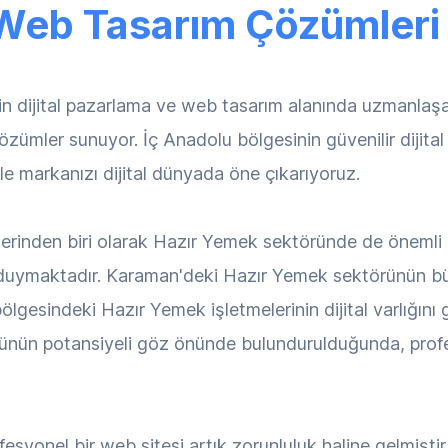
Web Tasarım Çözümleri
in dijital pazarlama ve web tasarım alanında uzmanl
özümler sunuyor. İç Anadolu bölgesinin güvenilir dijita
ile markanızı dijital dünyada öne çıkarıyoruz.
lerinden biri olarak Hazır Yemek sektöründe de önemli 
aç duymaktadır. Karaman'deki Hazır Yemek sektörünün bü
gesindeki Hazır Yemek işletmelerinin dijital varlığını
ünün potansiyeli göz önünde bulundurulduğunda, profesy
esyonel bir web sitesi artık zorunluluk haline gelmişti