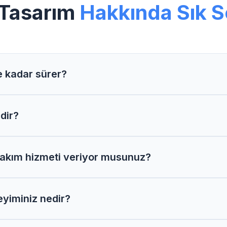
 Tasarım
Hakkında Sık S
e kadar sürer?
erimiz proje kapsamına göre 2-6 hafta arasında tamamlanı
dir?
proje detaylarına göre değişir. Size özel teklif hazırlam
akım hizmeti veriyor musunuz?
arım projelerimizde 1 yıl ücretsiz bakım ve teknik deste
yiminiz nedir?