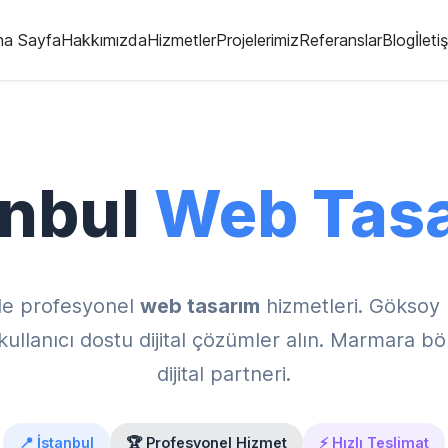
na Sayfa
Hakkımızda
Hizmetler
Projelerimiz
Referanslar
Blog
İleti
anbul
Web Tas
de profesyonel
web tasarım
hizmetleri. Göksoy
llanıcı dostu dijital çözümler alın. Marmara böl
dijital partneri.
📍 İstanbul
🏆 Profesyonel Hizmet
⚡ Hızlı Teslimat