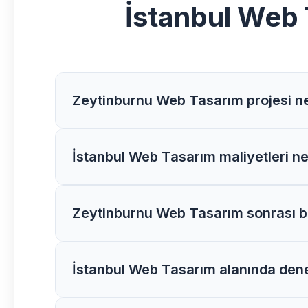
İstanbul Web
Zeytinburnu Web Tasarım projesi n
Zeytinburnu bölgesindeki Web Tasarım projel
İstanbul Web Tasarım maliyetleri ne
alabilirsiniz.
İstanbul bölgesinde Web Tasarım maliyetleri 
Zeytinburnu Web Tasarım sonrası b
Evet, Zeytinburnu bölgesindeki tüm Web Tas
İstanbul Web Tasarım alanında dene