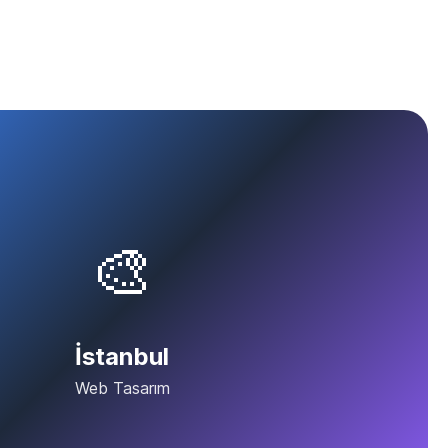
🎨
İstanbul
Web Tasarım