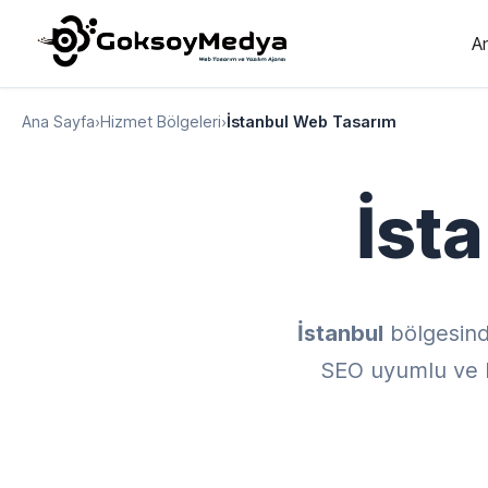
A
Ana Sayfa
›
Hizmet Bölgeleri
›
İstanbul Web Tasarım
İst
İstanbul
bölgesin
SEO uyumlu ve ku