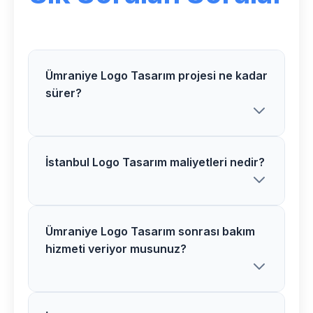
Ümraniye Logo Tasarım projesi ne kadar
sürer?
İstanbul Logo Tasarım maliyetleri nedir?
Ümraniye bölgesindeki Logo Tasarım
projelerimiz proje kapsamına göre 2-6
hafta arasında tamamlanır. Detaylı bilgi
için ücretsiz danışmanlık alabilirsiniz.
Ümraniye Logo Tasarım sonrası bakım
İstanbul bölgesinde Logo Tasarım
hizmeti veriyor musunuz?
maliyetleri proje detaylarına göre
değişir. Size özel teklif hazırlamak için
ücretsiz görüşme yapalım.